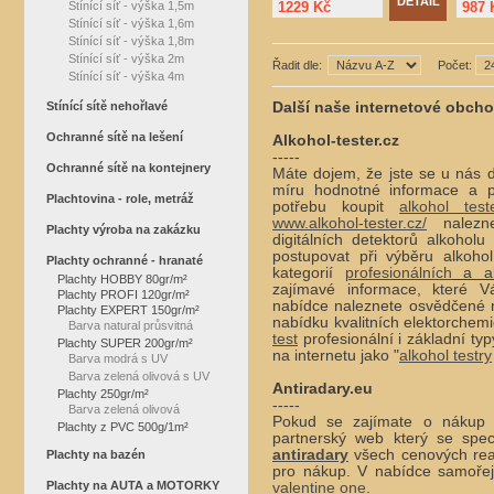
DETAIL
Stínící síť - výška 1,5m
1229 Kč
987 
Stínící síť - výška 1,6m
Stínící síť - výška 1,8m
Stínící síť - výška 2m
Řadit dle:
Počet:
Stínící síť - výška 4m
Stínící sítě nehořlavé
Další naše internetové obch
Ochranné sítě na lešení
Alkohol-tester.cz
-----
Ochranné sítě na kontejnery
Máte dojem, že jste se u nás d
míru hodnotné informace a p
Plachtovina - role, metráž
potřebu koupit
alkohol test
www.alkohol-tester.cz/
nalezne
Plachty výroba na zakázku
digitálních detektorů alkohol
postupovat při výběru alkohol
Plachty ochranné - hranaté
kategorií
profesionálních
a alk
Plachty HOBBY 80gr/m²
zajímavé informace, které 
Plachty PROFI 120gr/m²
nabídce naleznete osvědčené 
Plachty EXPERT 150gr/m²
nabídku kvalitních elektorchem
Barva natural průsvitná
test
profesionální i základní ty
Plachty SUPER 200gr/m²
na internetu jako "
alkohol testry
Barva modrá s UV
Barva zelená olivová s UV
Antiradary.eu
Plachty 250gr/m²
-----
Barva zelená olivová
Pokud se zajímate o náku
Plachty z PVC 500g/1m²
partnerský web který se spec
antiradary
všech cenových rea
Plachty na bazén
pro nákup. V nabídce samoře
Plachty na AUTA a MOTORKY
valentine one
.