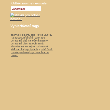
Odběr novinek e-mailem
Vyhledávací tagy
plachty
zakrývací plachty
sítě Plotes
na auta
stínící sítě na terasu
ochranné sítě na lešení
plachty
ochranná plachta
ochranná
síťovina na kontejner
ochranné
sítě na plot
krycí plachty
stínící sítě
perlinka
krycí plachta na
na plot
bazén