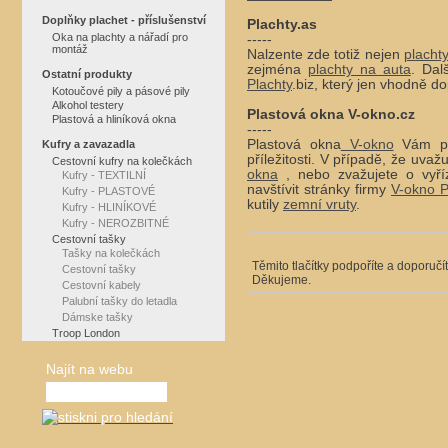
Doplňky plachet - příslušenství
Plachty.as
Oka na plachty a nářadí pro
-----
montáž
Nalzente zde totiž nejen
placht
zejména
plachty na auta
. Dal
Ostatní produkty
Plachty
.biz, který jen vhodně do
Kotoučové pily a pásové pily
Alkohol testery
Plastová okna V-okno.cz
Plastová a hliníková okna
-----
Plastová okna
V-okno
Vám při
Kufry a zavazadla
příležitosti. V případě, že uv
Cestovní kufry na kolečkách
okna
, nebo zvažujete o vyří
Kufry - TEXTILNÍ
navštívit stránky firmy
V-okno P
Kufry - PLASTOVÉ
kutily
zemní vruty
.
Kufry - HLINÍKOVÉ
Kufry - NEROZBITNÉ
Cestovní tašky
Tašky na kolečkách
Těmito tlačítky podpoříte a doporučí
Cestovní tašky
Děkujeme.
Cestovní kabely
Palubní tašky do letadla
Dámske tašky
Troop London
Najít na webu