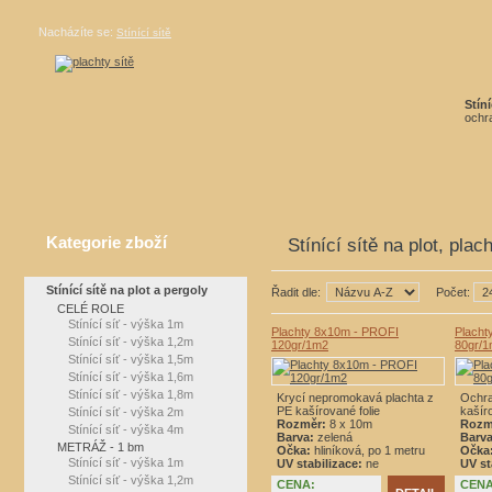
Nacházíte se:
Stínící sítě
Stíní
ochra
Kategorie zboží
Stínící sítě na plot, plac
Stínící sítě na plot a pergoly
Řadit dle:
Počet:
CELÉ ROLE
Stínící síť - výška 1m
Plachty 8x10m - PROFI
Plach
Stínící síť - výška 1,2m
120gr/1m2
80gr/
Stínící síť - výška 1,5m
Stínící síť - výška 1,6m
Stínící síť - výška 1,8m
Krycí nepromokavá plachta z
Ochra
PE kašírované folie
kašíro
Stínící síť - výška 2m
Rozměr:
8 x 10m
Rozm
Stínící síť - výška 4m
Barva:
zelená
Barva
METRÁŽ - 1 bm
Očka:
hliníková, po 1 metru
Očka
Stínící síť - výška 1m
UV stabilizace:
ne
UV st
Stínící síť - výška 1,2m
CENA:
CENA