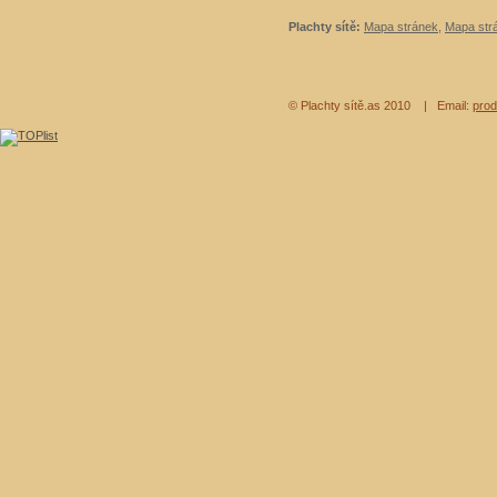
Plachty sítě:
Mapa stránek
,
Mapa strá
© Plachty sítě.as 2010
| Email:
prod