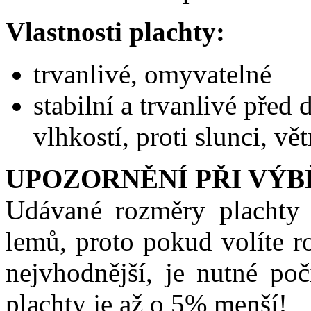
Vlastnosti plachty:
trvanlivé, omyvatelné
stabilní a trvanlivé před
vlhkostí, proti slunci, vět
UPOZORNĚNÍ PŘI VÝ
Udávané rozměry placht
lemů, proto pokud volíte r
nejvhodnější, je nutné poč
plachty je až o 5% menší!