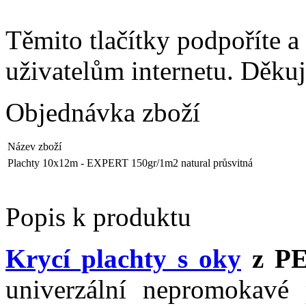
Těmito tlačítky podpoříte a
uživatelům internetu. Děku
Objednávka zboží
Název zboží
Plachty 10x12m - EXPERT 150gr/1m2 natural průsvitná
Popis k produktu
Krycí plachty s oky
z PE 
univerzální nepromokavé 