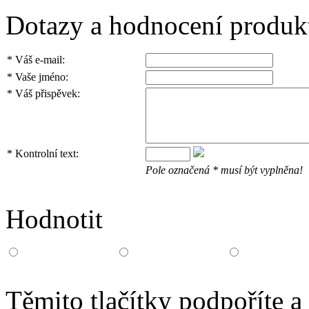
Dotazy a hodnocení produk
*
Váš e-mail:
*
Vaše jméno:
*
Váš přispěvek:
*
Kontrolní text:
Pole označená
*
musí být vyplněna!
Hodnotit
Těmito tlačítky podpoříte a