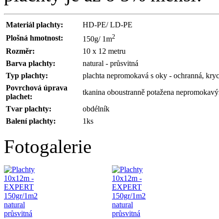
Materiál plachty:
HD-PE/ LD-PE
2
Plošná hmotnost:
150g/ 1m
Rozměr:
10 x 12 metru
Barva plachty:
natural - průsvitná
Typ plachty:
plachta nepromokavá s oky - ochranná, kryc
Povrchová úprava
tkanina oboustranně potažena nepromoka
plachet:
Tvar plachty:
obdélník
Balení plachty:
1ks
Fotogalerie