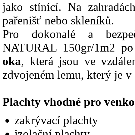
jako stínící. Na zahradác
pařenišť nebo skleníků.
Pro dokonalé a bezpeč
NATURAL 150gr/1m2 po
oka
, která jsou ve vzdál
zdvojeném lemu, který je v
Plachty vhodné pro venkov
zakrývací plachty
izolační plachty