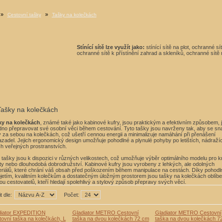
»
»
Cestovní tašky
Tašky na kolečkách
Stínící sítě lze využít jako:
stínící sítě na plot, ochranné s
ochranné sítě k přístínění zahrad a skleníků, ochranné sítě n
Tašky na kolečkách
ky na kolečkách
, známé také jako kabinové kufry, jsou praktickým a efektivním způsobem, 
no přepravovat své osobní věci během cestování. Tyto tašky jsou navrženy tak, aby se sn
y za sebou na kolečkách, což ušetří cennou energii a minimalizuje namáhání při přenášení
zadel. Jejich ergonomický design umožňuje pohodlné a plynulé pohyby po letištích, nádraží
ch veřejných prostranstvích.
 tašky jsou k dispozici v různých velikostech, což umožňuje výběr optimálního modelu pro k
ty nebo dlouhodobá dobrodružství. Kabinové kufry jsou vyrobeny z lehkých, ale odolných
riálů, které chrání váš obsah před poškozením během manipulace na cestách. Díky pohod
jetím, kvalitním kolečkům a dostatečným úložným prostorem jsou tašky na kolečkách oblíb
ou cestovatelů, kteří hledají spolehlivý a stylový způsob přepravy svých věcí.
t dle:
Počet:
diator EXPEDITION
Gladiator METRO Cestovní
Gladiator METRO Cestovní
ovní taška na kolečkách, L
taška na dvou kolečkách 72 cm
taška na dvou kolečkách 7