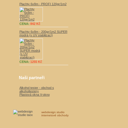
Plachty 6x8m - PROFI 120gr/1m2
CENA:
842 Kč
Plachty 6x8m - 200gr/1m2 SUPER
modrá (s UV stabilizací)
CENA:
1255 Kč
Naši partneři
Alkohol tester - obchod s
alkoholtestery
Plastová okna V-okno
webdesign studio
internetové obchody