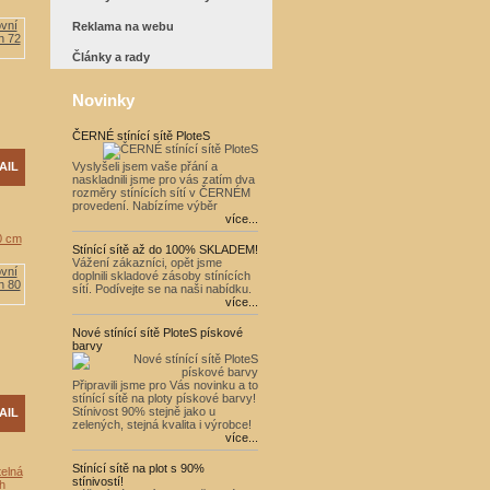
Reklama na webu
Články a rady
Novinky
ČERNÉ stínící sítě PloteS
AIL
Vyslyšeli jsem vaše přání a
naskladnili jsme pro vás zatím dva
rozměry stínících sítí v ČERNÉM
provedení. Nabízíme výběr
více...
0 cm
Stínící sítě až do 100% SKLADEM!
Vážení zákazníci, opět jsme
doplnili skladové zásoby stínících
sítí. Podívejte se na naši nabídku.
více...
Nové stínící sítě PloteS pískové
barvy
Připravili jsme pro Vás novinku a to
stínící sítě na ploty pískové barvy!
Stínivost 90% stejně jako u
AIL
zelených, stejná kvalita i výrobce!
více...
Stínící sítě na plot s 90%
elná
stínivostí!
h