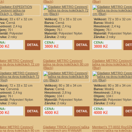
ck)
(Black)
(Blue)
ikost:
33 x 67 x 32 cm
Velikost:
72 x 33 x 32 cm
Velikost:
72 x 33 x 32 cm
rva:
Černá
Barva:
Černá
Barva:
Modrá
otnost:
2,4 kg
Hmotnost:
2,4 kg
Hmotnost:
2,4 kg
jem:
70 l
Objem:
76 l
Objem:
76 l
eriál:
Polyester
Materiál:
Polyester/ Nylon
Materiál:
Polyester/ Nylon
ruka:
2 roky
Záruka:
2 roky
Záruka:
2 roky
NA:
CENA:
CENA:
DETAIL
DETAIL
DET
00 Kč
3800 Kč
3800 Kč
diator METRO Cestovní
Gladiator METRO Cestovní
Gladiator METRO Cestovní
a na dvou kolečkách 72 cm
taška na dvou kolečkách 80 cm
taška na dvou kolečkách 8
d)
(Black)
(Blue)
ikost:
72 x 33 x 32 cm
Velikost:
80 x 38 x 34 cm
Velikost:
80 x 38 x 34 cm
rva:
Červená
Barva:
Černá
Barva:
Modrá
otnost:
2,4 kg
Hmotnost:
2,8 kg
Hmotnost:
2,8 kg
jem:
76 l
Objem:
104 l
Objem:
104 l
eriál:
Polyester/ Nylon
Materiál:
Polyester/ Nylon
Materiál:
Polyester/ Nylon
ruka:
2 roky
Záruka:
2 roky
Záruka:
2 roky
NA:
CENA:
CENA:
DETAIL
DETAIL
DET
00 Kč
4000 Kč
4000 Kč
diator METRO Cestovní
Gladiator TRICK Cestovní taška
Member\'s TT-0032 Rozšířit
a na dvou kolečkách 80 cm
v rozměrech pro RYANAIR
cestovní taška na kolečkác