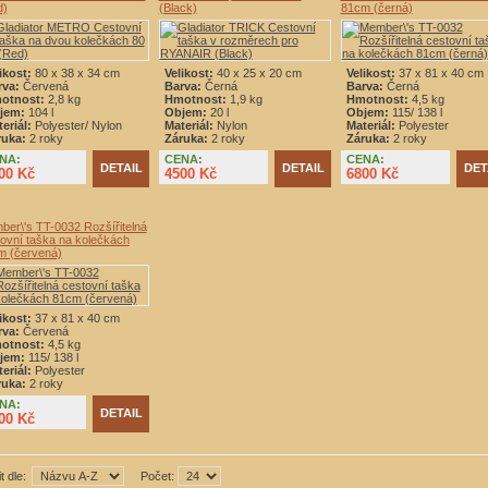
d)
(Black)
81cm (černá)
ikost:
80 x 38 x 34 cm
Velikost:
40 x 25 x 20 cm
Velikost:
37 x 81 x 40 cm
rva:
Červená
Barva:
Černá
Barva:
Černá
otnost:
2,8 kg
Hmotnost:
1,9 kg
Hmotnost:
4,5 kg
jem:
104 l
Objem:
20 l
Objem:
115/ 138 l
eriál:
Polyester/ Nylon
Materiál:
Nylon
Materiál:
Polyester
ruka:
2 roky
Záruka:
2 roky
Záruka:
2 roky
NA:
CENA:
CENA:
DETAIL
DETAIL
DET
00 Kč
4500 Kč
6800 Kč
er\'s TT-0032 Rozšířitelná
ovní taška na kolečkách
m (červená)
ikost:
37 x 81 x 40 cm
rva:
Červená
otnost:
4,5 kg
jem:
115/ 138 l
eriál:
Polyester
ruka:
2 roky
NA:
DETAIL
00 Kč
t dle:
Počet: