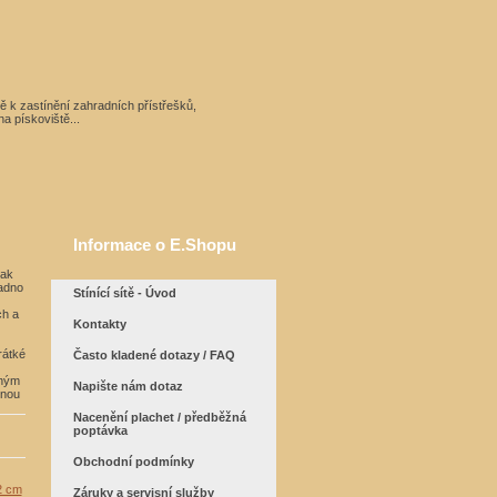
ítě k zastínění zahradních přístřešků,
a pískoviště...
Informace o E.Shopu
jak
adno
Stínící sítě - Úvod
ch a
Kontakty
rátké
Často kladené dotazy / FAQ
lným
Napište nám dotaz
enou
Nacenění plachet / předběžná
poptávka
Obchodní podmínky
2 cm
Záruky a servisní služby