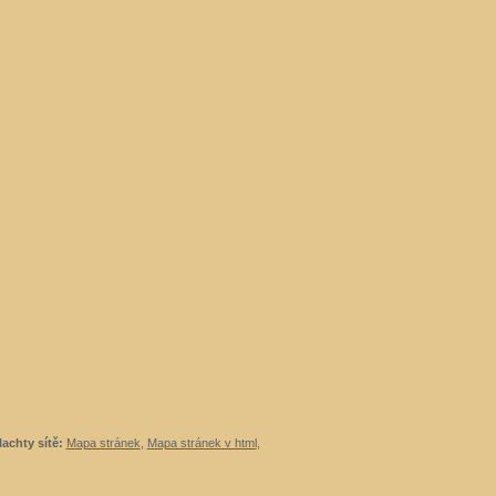
lachty sítě:
Mapa stránek
,
Mapa stránek v html
,