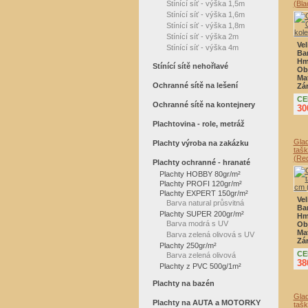
Stínící síť - výška 1,5m
(Bla
Stínící síť - výška 1,6m
Stínící síť - výška 1,8m
Stínící síť - výška 2m
Vel
Stínící síť - výška 4m
Ba
Hm
Stínící sítě nehořlavé
Ob
Mat
Ochranné sítě na lešení
Zá
CE
Ochranné sítě na kontejnery
30
Plachtovina - role, metráž
Gla
Plachty výroba na zakázku
tašk
(Re
Plachty ochranné - hranaté
Plachty HOBBY 80gr/m²
Plachty PROFI 120gr/m²
Plachty EXPERT 150gr/m²
Vel
Barva natural průsvitná
Ba
Plachty SUPER 200gr/m²
Hm
Barva modrá s UV
Ob
Mat
Barva zelená olivová s UV
Zá
Plachty 250gr/m²
CE
Barva zelená olivová
38
Plachty z PVC 500g/1m²
Plachty na bazén
Gla
Plachty na AUTA a MOTORKY
tašk