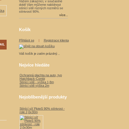
Vážení zákazníci, v součastné
době Vám můžeme nabídnout
stínící sítě různých rozměrů se
stínivostí 90%.
více...
Košík
Přihlásit se
|
Registrace klienta
AIL
Váš košík je zatím prázdný...
Nejvíce hledáte
Ochranná plachta na auto, typ
Hatchback-Combi
Stínící sítě - výška 1,8m
Stínící sítě výška 2m
Nejoblíbenější produkty
Stínící síť PloteS 90% stínivost -
role 2,0x30m