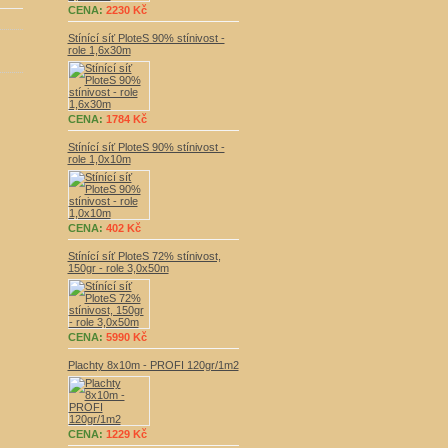
CENA:
2230 Kč
Stínící síť PloteS 90% stínivost -
role 1,6x30m
CENA:
1784 Kč
Stínící síť PloteS 90% stínivost -
role 1,0x10m
CENA:
402 Kč
Stínící síť PloteS 72% stínivost,
150gr - role 3,0x50m
CENA:
5990 Kč
Plachty 8x10m - PROFI 120gr/1m2
CENA:
1229 Kč