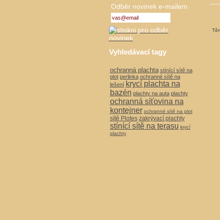
Odběr novinek e-mailem
Těm
Vyhledávací tagy
ochranná plachta
stínící sítě na
plot
perlinka
ochranné sítě na
krycí plachta na
lešení
bazén
plachty na auta
plachty
ochranná síťovina na
kontejner
ochranné sítě na plot
sítě Plotes
zakrývací plachty
stínící sítě na terasu
krycí
plachty