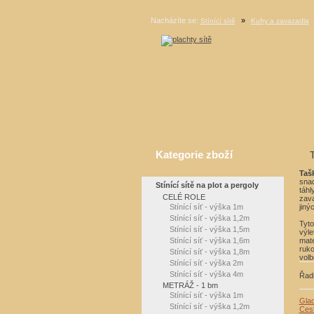
Nacházíte se:
»
Stínící sítě
Kufry a zavazadla
Kategorie zboží
Taš
snad
Stínící sítě na plot a pergoly
táhl
CELÉ ROLE
zava
Stínící síť - výška 1m
jiný
Stínící síť - výška 1,2m
Tyto
Stínící síť - výška 1,5m
výle
Stínící síť - výška 1,6m
mate
ruko
Stínící síť - výška 1,8m
volb
Stínící síť - výška 2m
Stínící síť - výška 4m
Řadi
METRÁŽ - 1 bm
Stínící síť - výška 1m
Gla
Stínící síť - výška 1,2m
Cest