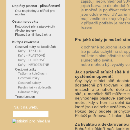
zajišťují neprůhlednost 90
jejich barva je dlouhodobě 
Doplňky plachet - příslušenství
je možné je používat celor
Oka na plachty a nářadí pro
jsou odolné vůči UV záření
montáž
mají zesílené okrajové pás
Ostatní produkty
v případě potřeby je možné
Kotoučové pily a pásové pily
řezem
Alkohol testery
Plastová a hliníková okna
Pro jaké účely je možné stíní
Kufry a zavazadla
k ochraně soukromí jako st
Cestovní kufry na kolečkách
Kufry - TEXTILNÍ
lze je také uchytit na stro
můžete s nimi přistínit rost
Kufry - PLASTOVÉ
slunečního světla
Kufry - HLINÍKOVÉ
nebo mohou být využity ve
Kufry - NEROZBITNÉ
Cestovní tašky
Jak správně stínící sítě k
Tašky na kolečkách
systémům upevnit:
Cestovní tašky
Aby byly stínící sítě dosta
Cestovní kabely
dostatečně při fixování k plo
Palubní tašky do letadla
místech, a to nahoře, dole a 
Dámske tašky
sítě, u menších šíří můžete 
Troop London
nejvhodnější plastové stahov
metru, kdy v horní a dolní čá
které jsou od sebe vzdáleny 
Najít na webu
Pokud tedy budete přichyco
PloteS potřebovat 1 balení, k
Za kvalitou a deklarovanou s
Bohužel, někteří naši konkure