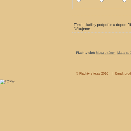
Těmito tlačítky podpoříte a doporučí
Děkujeme.
Plachty sítě:
Mapa stránek
,
Mapa strá
© Plachty sítě.as 2010
| Email:
prod