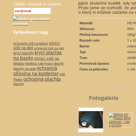
jejich skutečné kvalitě, kdy ty
Odběr novinek e-mailem
Proto jsme se rozhodli, že 
o který si můžete zažádat na
Materiál:
HD-P
Stínivost:
90%
Vyhledávací tagy
Plošná hmotnost:
180g
Rozměr role:
1 x 1
stínící
ochranné sítě na lešení
Barva:
zelen
sítě na plot
ochranné sítě na plot
Typ:
stíní
krycí plachta
krycí plachty
na bazén
Tvar:
obdél
stínící sítě na
terasu
Povrchová úprava:
zesíl
perlinka
zakrývací plachty
ochranná
plachty na auta
Cena za jednotku:
1 role
síťovina na kontejner
sítě
ochranná plachta
Plotes
plachty
Fotogalerie