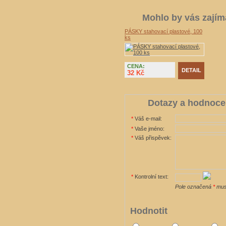
Mohlo by vás zajím
PÁSKY stahovací plastové, 100
ks
CENA:
DETAIL
32 Kč
Dotazy a hodnoce
*
Váš e-mail:
*
Vaše jméno:
*
Váš přispěvek:
*
Kontrolní text:
Pole označená
*
musí
Hodnotit