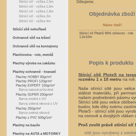
Stínící síť - výška 1,5m
Děkujeme.
Stínící síť - výška 1,6m
Stínící síť - výška 1,8m
Objednávka zboží
Stínící síť - výška 2m
Stínící síť - výška 4m
Název zboží
Stínící sítě nehořlavé
Stínící síť PloteS 90% stínivost - role
1,0x10m
Ochranné sítě na lešení
Ochranné sítě na kontejnery
Plachtovina - role, metráž
Popis k produktu
Plachty výroba na zakázku
Plachty ochranné - hranaté
Stínící sítě
PloteS na tera
Plachty HOBBY 80gr/m²
rozměru 1 x 10 metru
na roli.
Plachty PROFI 120gr/m²
Plachty EXPERT 150gr/m²
Naše stínící sítě jsou veli
Barva natural průsvitná
stálost materiálu, při perm
Plachty SUPER 200gr/m²
našem podnebném pásmu vydrží
Barva modrá s UV
Stínící sítě jsou velice oblíb
Barva zelená olivová s UV
budov, kde díky svému zastín
Plachty 250gr/m²
PloteS - stínící sítě jsou vy
Barva zelená olivová
na osnově a dvojitých vláken 
Plachty z PVC 500g/1m²
Proč zvolit právě stínící síť
Plachty na bazén
sítě jsou vyrobeny z odol
Plachty na AUTA a MOTORKY