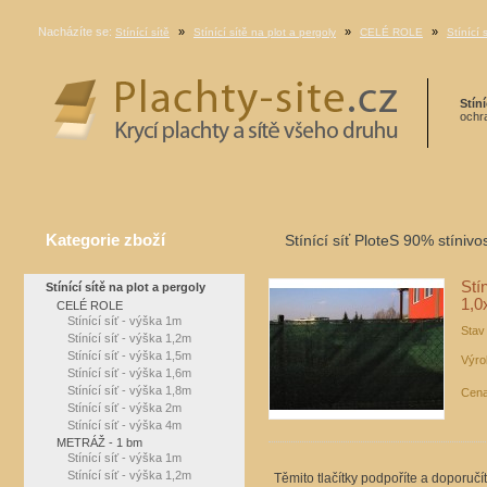
Nacházíte se:
»
»
»
Stínící sítě
Stínící sítě na plot a pergoly
CELÉ ROLE
Stínící 
Stíní
ochra
Kategorie zboží
Stínící síť PloteS 90% stínivo
Stí
Stínící sítě na plot a pergoly
1,
CELÉ ROLE
Stínící síť - výška 1m
Stav
Stínící síť - výška 1,2m
Stínící síť - výška 1,5m
Výro
Stínící síť - výška 1,6m
Stínící síť - výška 1,8m
Cena
Stínící síť - výška 2m
Stínící síť - výška 4m
METRÁŽ - 1 bm
Stínící síť - výška 1m
Stínící síť - výška 1,2m
Těmito tlačítky podpoříte a doporučí