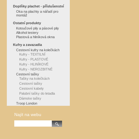
Doplňky plachet - příslušenství
Oka na plachty a nářadí pro
montáž
Ostatní produkty
Kotoučové pily a pásové pily
Alkohol testery
Plastová a hliníková okna
Kufry a zavazadla
Cestovní kufry na kolečkách
Kufry - TEXTILNÍ
Kufry - PLASTOVÉ
Kufry - HLINÍKOVÉ
Kufry - NEROZBITNÉ
Cestovní tašky
Tašky na kolečkách
Cestovní tašky
Cestovní kabely
Palubní tašky do letadla
Dámske tašky
Troop London
Najít na webu