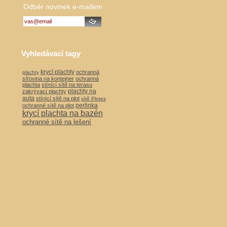
Odběr novinek e-mailem
Vyhledávací tagy
krycí plachty
ochranná
plachty
síťovina na kontejner
ochranná
plachta
stínící sítě na terasu
plachty na
zakrývací plachty
auta
stínící sítě na plot
sítě Plotes
perlinka
ochranné sítě na plot
krycí plachta na bazén
ochranné sítě na lešení