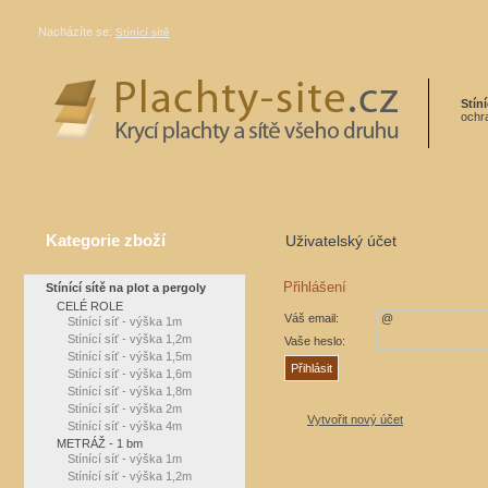
Nacházíte se:
Stínící sítě
Stíní
ochra
Kategorie zboží
Uživatelský účet
Přihlášení
Stínící sítě na plot a pergoly
CELÉ ROLE
Váš email:
Stínící síť - výška 1m
Stínící síť - výška 1,2m
Vaše heslo:
Stínící síť - výška 1,5m
Stínící síť - výška 1,6m
Stínící síť - výška 1,8m
Stínící síť - výška 2m
Vytvořit nový účet
Stínící síť - výška 4m
METRÁŽ - 1 bm
Stínící síť - výška 1m
Stínící síť - výška 1,2m