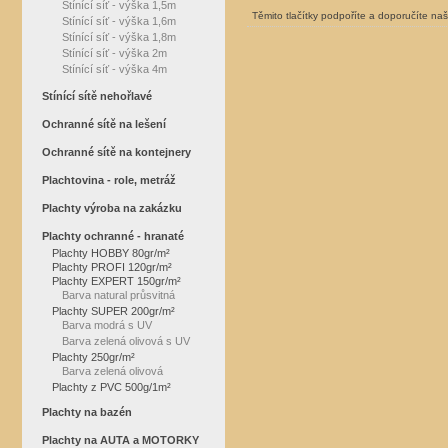
Stínící síť - výška 1,5m
Těmito tlačítky podpoříte a doporučíte na
Stínící síť - výška 1,6m
Stínící síť - výška 1,8m
Stínící síť - výška 2m
Stínící síť - výška 4m
Stínící sítě nehořlavé
Ochranné sítě na lešení
Ochranné sítě na kontejnery
Plachtovina - role, metráž
Plachty výroba na zakázku
Plachty ochranné - hranaté
Plachty HOBBY 80gr/m²
Plachty PROFI 120gr/m²
Plachty EXPERT 150gr/m²
Barva natural průsvitná
Plachty SUPER 200gr/m²
Barva modrá s UV
Barva zelená olivová s UV
Plachty 250gr/m²
Barva zelená olivová
Plachty z PVC 500g/1m²
Plachty na bazén
Plachty na AUTA a MOTORKY