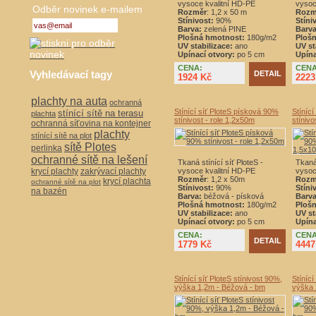
vysoce kvalitní HD-PE
vysoc
Odběr novinek e-mailem
Rozměr
: 1,2 x 50 m
Rozm
Stínivost:
90%
Stíni
Barva:
zelená PINE
Barva
Plošná hmotnost:
180g/m2
Ploš
UV stabilizace:
ano
UV st
Upínací otvory:
po 5 cm
Upína
CENA:
CENA
Vyhledávací tagy
DETAIL
1924 Kč
2223
plachty na auta
ochranná
Stínící síť PloteS písková 90%
Stíníc
stínící sítě na terasu
plachta
stínivost - role 1,2x50m
stínivo
ochranná síťovina na kontejner
plachty
stínící sítě na plot
sítě Plotes
perlinka
ochranné sítě na lešení
Tkaná stínící síť PloteS -
Tkaná 
krycí plachty
zakrývací plachty
vysoce kvalitní HD-PE
vysoc
Rozměr
: 1,2 x 50m
Rozm
krycí plachta
ochranné sítě na plot
Stínivost:
90%
Stíni
na bazén
Barva:
béžová - písková
Barva
Plošná hmotnost:
180g/m2
Ploš
UV stabilizace:
ano
UV st
Upínací otvory:
po 5 cm
Upína
CENA:
CENA
DETAIL
1779 Kč
4447
Stínící síť PloteS stínivost 90%,
Stínící
výška 1,2m - Béžová - bm
výška 