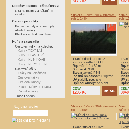
3176 Kč
402 
Doplňky plachet - příslušenství
Oka na plachty a nářadí pro
montáž
Stínící síť PloteS 90% stínivost -
Stínící
role 1,0x30m
role 1
Ostatní produkty
Kotoučové pily a pásové pily
Alkohol testery
Plastová a hliníková okna
Kufry a zavazadla
Cestovní kufry na kolečkách
Kufry - TEXTILNÍ
Kufry - PLASTOVÉ
Tkaná stínící síť PloteS -
Tkaná 
Kufry - HLINÍKOVÉ
vysoce kvalitní HD-PE
vysoc
Kufry - NEROZBITNÉ
Rozměr
: 1,0 x 30 m
Rozm
Cestovní tašky
Stínivost:
90%
Stíni
Barva:
zelená PINE
Barva
Tašky na kolečkách
Plošná hmotnost:
180g/m2
Ploš
Cestovní tašky
UV stabilizace:
ano
UV st
Cestovní kabely
Upínací otvory:
po 5 cm
Upína
Palubní tašky do letadla
CENA:
CENA
DETAIL
Dámske tašky
1205 Kč
3848
Troop London
Najít na webu
Stínící síť PloteS 90% stínivost -
Stíníc
role 1,2x50m
stínivo
Tkaná stínící síť PloteS -
Tkaná 