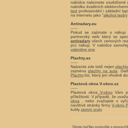
nabídce naleznete osvědčené 
nabídku kvalitních elektorchem
test
profesionální i základní ty
na internetu jako "
alkohol testry
Antiradary.eu
-----
Pokud se zajímate o náku
partnerský web který se spec
antiradary
všech cenových rea
pro nákup. V nabídce samoře
valentine one
.
Plachty.as
-----
Nalzente zde totiž nejen
placht
zejména
plachty na auta
. Dal
Plachty
.biz, který jen vhodně do
Plastová okna V-okno.cz
-----
Plastová okna
V-okno
Vám při
příležitosti. V případě, že uv
okna
, nebo zvažujete o vyří
navštívit stránky firmy
V-okno P
kutily
zemní vruty
.
Těmito tlačítky podpoříte a doporučí