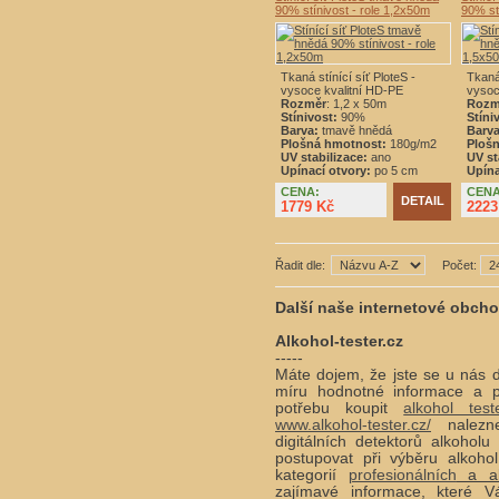
90% stínivost - role 1,2x50m
90% st
Tkaná stínící síť PloteS -
Tkaná 
vysoce kvalitní HD-PE
vysoc
Rozměr
: 1,2 x 50m
Rozm
Stínivost:
90%
Stíni
Barva:
tmavě hnědá
Barva
Plošná hmotnost:
180g/m2
Ploš
UV stabilizace:
ano
UV st
Upínací otvory:
po 5 cm
Upína
CENA:
CENA
DETAIL
1779 Kč
2223
Řadit dle:
Počet:
Další naše internetové obch
Alkohol-tester.cz
-----
Máte dojem, že jste se u nás d
míru hodnotné informace a p
potřebu koupit
alkohol test
www.alkohol-tester.cz/
nalezne
digitálních detektorů alkohol
postupovat při výběru alkohol
kategorií
profesionálních
a alk
zajímavé informace, které 