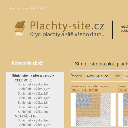
Nacházíte se:
Stínící sítě
Stíní
ochra
Kategorie zboží
Stínící sítě na plot, plac
Stínící sítě na plot a pergoly
Řadit dle:
Počet:
CELÉ ROLE
Stínící síť - výška 1m
Barevné stínící sítě na plot
Barevné
Stínící síť - výška 1,2m
PloteS - role 4x30m
PloteS
Stínící síť - výška 1,5m
Stínící síť - výška 1,6m
Stínící síť - výška 1,8m
Stínící síť - výška 2m
Stínící síť - výška 4m
METRÁŽ - 1 bm
Stínící síť - výška 1m
Stínící síť - výška 1,2m