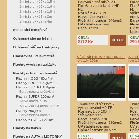
Stínící síť - výška 1,5m
Barevná tkaná stínící síť
Barevn
PloteS - vysoce kvalitní HD-
Plote
Stínící síť - výška 1,6m
PE
PE
Stínící síť - výška 1,8m
Rozměr:
4 x 30 m
Výšk
Stínící síť - výška 2m
Barva:
více variant
Stíni
Plošná hmotnost:
240g/m2
Barva
Stínící síť - výška 4m
UV stabilizace:
ano
Ploš
Cena:
za roli
UV st
Stínící sítě nehořlavé
Upína
CENA:
CENA
Ochranné sítě na lešení
DETAIL
8712 Kč
290 
Ochranné sítě na kontejnery
Plachtovina - role, metráž
Stínící síť PloteS 90% stínivost -
Stínící
role 1,0x100m
role 1
Plachty výroba na zakázku
Plachty ochranné - hranaté
Plachty HOBBY 80gr/m²
Plachty PROFI 120gr/m²
Plachty EXPERT 150gr/m²
Barva natural průsvitná
Plachty SUPER 200gr/m²
Barva modrá s UV
Tkaná stínící síť PloteS -
Tkaná 
Barva zelená olivová s UV
vysoce kvalitní HD-PE
vysoc
Plachty 250gr/m²
Rozměr
: 1,0 x 100 m
Rozm
Barva zelená olivová
Stínivost:
90%
Stíni
Barva:
zelená PINE
Barva
Plachty z PVC 500g/1m²
Plošná hmotnost:
180g/m2
Ploš
UV stabilizace:
ano
UV st
Plachty na bazén
Upínací otvory:
po 5 cm
Upína
CENA:
CENA
Plachty na AUTA a MOTORKY
DETAIL