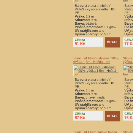
Barevná tkaná stínící síť
Barevn
PloteS - vysoce kvalitní HD-
Plote
PE
PE
Výška
: 1,2 m
Výšk
Stínivost:
90%
Stíni
Barva:
béžová
Barva
Plošná hmotnost:
180g/m2
Ploš
UV stabilizace:
ano
UV st
Upínací otvory:
po 5 cm
Upína
CENA:
CENA
DETAIL
51 Kč
77 K
Stínící síť PloteS stínivost 90%,
Stínící
výška 1,5m - Hnědá - bm
výška 
Barevná tkaná stínící síť
Barevn
PloteS - vysoce kvalitní HD-
Plote
PE
PE
Výška
: 1,5 m
Výšk
Stínivost:
90%
Stíni
Barva:
tmavě hnědá
Barva
Plošná hmotnost:
180g/m2
Ploš
UV stabilizace:
ano
UV st
Upínací otvory:
po 5 cm
Upína
CENA:
CENA
DETAIL
97 Kč
76 K
Stínící síť PloteS tmavě hnědá
Stíníc