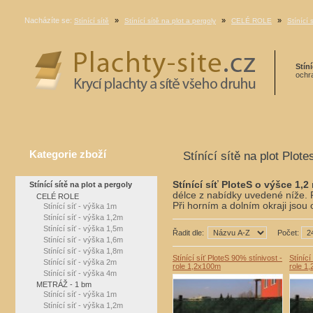
Nacházíte se:
»
»
»
Stínící sítě
Stínící sítě na plot a pergoly
CELÉ ROLE
Stínící 
Stíní
ochra
Kategorie zboží
Stínící sítě na plot Plot
Stínící síť PloteS o výšce 1,2
Stínící sítě na plot a pergoly
délce z nabídky uvedené níže. 
CELÉ ROLE
Při horním a dolním okraji jsou
Stínící síť - výška 1m
Stínící síť - výška 1,2m
Stínící síť - výška 1,5m
Řadit dle:
Počet:
Stínící síť - výška 1,6m
Stínící síť - výška 1,8m
Stínící síť PloteS 90% stínivost -
Stínící
Stínící síť - výška 2m
role 1,2x100m
role 1
Stínící síť - výška 4m
METRÁŽ - 1 bm
Stínící síť - výška 1m
Stínící síť - výška 1,2m