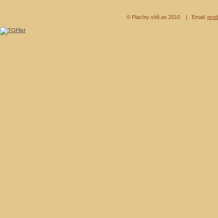
© Plachty sítě.as 2010
| Email:
prod