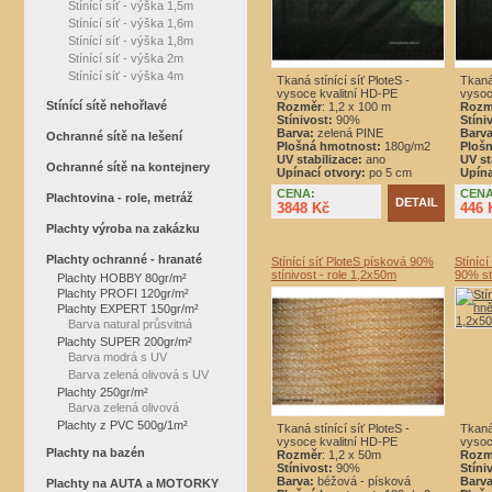
Stínící síť - výška 1,5m
Stínící síť - výška 1,6m
Stínící síť - výška 1,8m
Stínící síť - výška 2m
Stínící síť - výška 4m
Tkaná stínící síť PloteS -
Tkaná 
vysoce kvalitní HD-PE
vysoc
Stínící sítě nehořlavé
Rozměr
: 1,2 x 100 m
Rozm
Stínivost:
90%
Stíni
Barva:
zelená PINE
Barva
Ochranné sítě na lešení
Plošná hmotnost:
180g/m2
Ploš
UV stabilizace:
ano
UV st
Ochranné sítě na kontejnery
Upínací otvory:
po 5 cm
Upína
CENA:
CENA
Plachtovina - role, metráž
DETAIL
3848 Kč
446 
Plachty výroba na zakázku
Plachty ochranné - hranaté
Stínící síť PloteS písková 90%
Stíníc
stínivost - role 1,2x50m
90% st
Plachty HOBBY 80gr/m²
Plachty PROFI 120gr/m²
Plachty EXPERT 150gr/m²
Barva natural průsvitná
Plachty SUPER 200gr/m²
Barva modrá s UV
Barva zelená olivová s UV
Plachty 250gr/m²
Barva zelená olivová
Plachty z PVC 500g/1m²
Tkaná stínící síť PloteS -
Tkaná 
vysoce kvalitní HD-PE
vysoc
Plachty na bazén
Rozměr
: 1,2 x 50m
Rozm
Stínivost:
90%
Stíni
Barva:
béžová - písková
Barva
Plachty na AUTA a MOTORKY