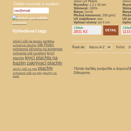
stínící síť PloteS
stíníc
Odběr novinek e-mailem
Rozměry:
1,2 x 50 bm
Rozm
Stínivost:
100%
Stíni
Barva:
černá
Barva
Plošná hmotnost:
200 g/m2
Ploš
UV stabilizace:
ano
UV st
Upínací otvory:
po 5 cm
Upína
CENA:
CENA
Vyhledávací tagy
DETAIL
2831 Kč
1133
stínící sítě na terasu
perlinka
sítě Plotes
ochranná plachta
Řadit dle:
Počet:
ochranná síťovina na kontejner
krycí
ochranné sítě na lešení
krycí plachta na
plachty
bazén
zakrývací plachty
plachty
Těmito tlačítky podpoříte a doporučí
stínící sítě na plot
Děkujeme.
ochranné sítě na plot
plachty na
auta