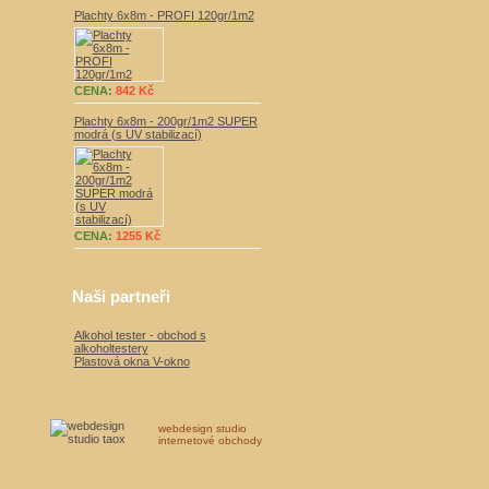
Plachty 6x8m - PROFI 120gr/1m2
CENA:
842 Kč
Plachty 6x8m - 200gr/1m2 SUPER
modrá (s UV stabilizací)
CENA:
1255 Kč
Naši partneři
Alkohol tester - obchod s
alkoholtestery
Plastová okna V-okno
webdesign studio
internetové obchody