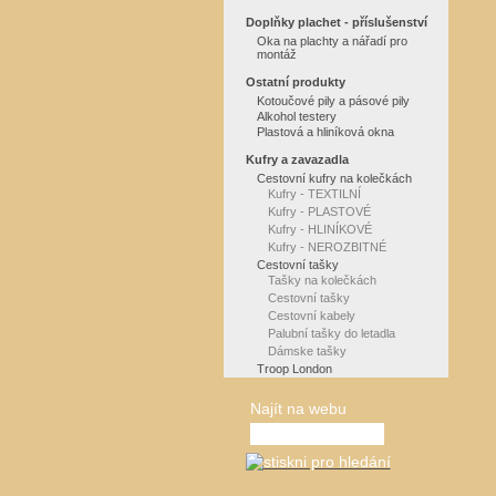
Doplňky plachet - příslušenství
Oka na plachty a nářadí pro
montáž
Ostatní produkty
Kotoučové pily a pásové pily
Alkohol testery
Plastová a hliníková okna
Kufry a zavazadla
Cestovní kufry na kolečkách
Kufry - TEXTILNÍ
Kufry - PLASTOVÉ
Kufry - HLINÍKOVÉ
Kufry - NEROZBITNÉ
Cestovní tašky
Tašky na kolečkách
Cestovní tašky
Cestovní kabely
Palubní tašky do letadla
Dámske tašky
Troop London
Najít na webu