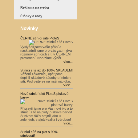
Reklama na webu
Články a rady
Novinky
ČERNÉ stínící sítě PloteS
Vyslyšeli jsem vaše přání a
naskladnili jsme pro vás zatím dva
rozměry stínících sítí v ČERNÉM
provedení. Nabízíme výběr
více...
Stínící sítě až do 100% SKLADEM!
Vážení zákazníci, opět jsme
doplnili skladové zásoby stínících
sítí. Podívejte se na naši nabídku.
více...
Nové stínící sítě PloteS pískové
barvy
Připravili jsme pro Vás novinku a to
stínící sítě na ploty pískové barvy!
Stínivost 90% stejně jako u
zelených, stejná kvalita i výrobce!
více...
Stínící sítě na plot s 90%
stínivostí!