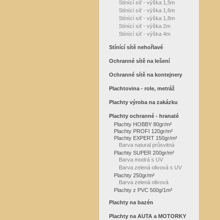
Stínící síť - výška 1,5m
Stínící síť - výška 1,6m
Stínící síť - výška 1,8m
Stínící síť - výška 2m
Stínící síť - výška 4m
Stínící sítě nehořlavé
Ochranné sítě na lešení
Ochranné sítě na kontejnery
Plachtovina - role, metráž
Plachty výroba na zakázku
Plachty ochranné - hranaté
Plachty HOBBY 80gr/m²
Plachty PROFI 120gr/m²
Plachty EXPERT 150gr/m²
Barva natural průsvitná
Plachty SUPER 200gr/m²
Barva modrá s UV
Barva zelená olivová s UV
Plachty 250gr/m²
Barva zelená olivová
Plachty z PVC 500g/1m²
Plachty na bazén
Plachty na AUTA a MOTORKY