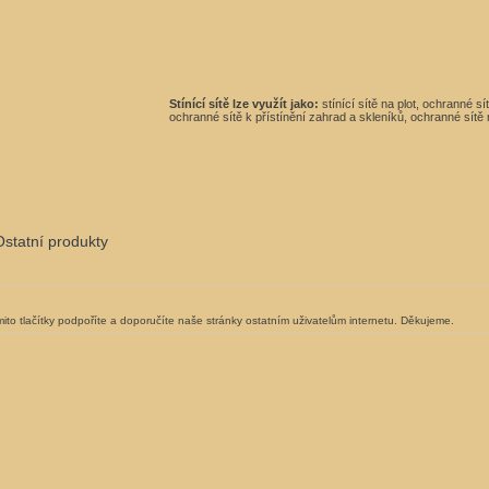
Stínící sítě lze využít jako:
stínící sítě na plot, ochranné s
ochranné sítě k přístínění zahrad a skleníků, ochranné sítě n
Ostatní produkty
ito tlačítky podpoříte a doporučíte naše stránky ostatním uživatelům internetu. Děkujeme.