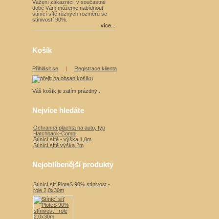
Vážení zákazníci, v součastné
době Vám můžeme nabídnout
stínící sítě různých rozměrů se
stínivostí 90%.
více...
Košík
Přihlásit se
|
Registrace klienta
Váš košík je zatím prázdný...
Nejvíce hledáte
Ochranná plachta na auto, typ
Hatchback-Combi
Stínící sítě - výška 1,8m
Stínící sítě výška 2m
Nejoblíbenější produkty
Stínící síť PloteS 90% stínivost -
role 2,0x30m