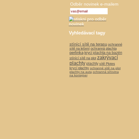
Odběr novinek e-mailem
Vyhledávací tagy
stínící sítě na terasu
ochranné
sítě na lešení
ochranná plachta
perlinka
krycí plachta na bazén
zakrývací
stínící sítě na plot
plachty
plachty
sítě Plotes
krycí plachty
ochranné sítě na plot
plachty na auta
ochranná síťovina
na kontejner