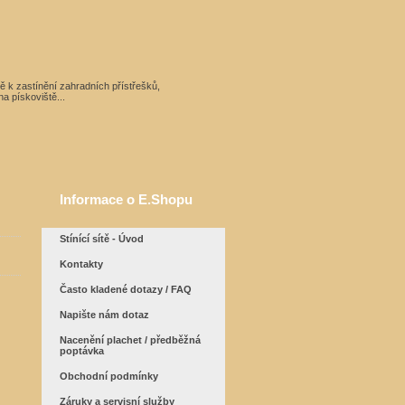
ítě k zastínění zahradních přístřešků,
a pískoviště...
Informace o E.Shopu
Stínící sítě - Úvod
Kontakty
Často kladené dotazy / FAQ
Napište nám dotaz
Nacenění plachet / předběžná
poptávka
Obchodní podmínky
Záruky a servisní služby