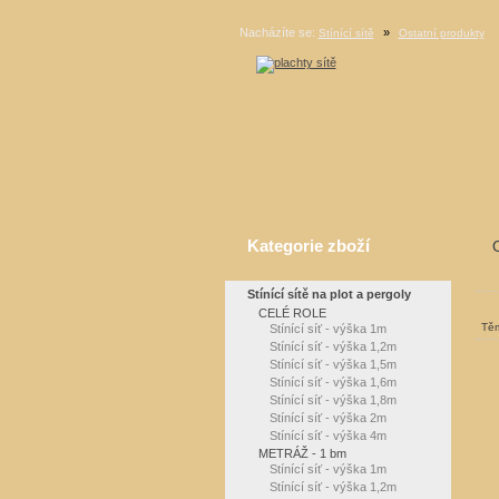
Nacházíte se:
»
Stínící sítě
Ostatní produkty
Kategorie zboží
Stínící sítě na plot a pergoly
CELÉ ROLE
Těm
Stínící síť - výška 1m
Stínící síť - výška 1,2m
Stínící síť - výška 1,5m
Stínící síť - výška 1,6m
Stínící síť - výška 1,8m
Stínící síť - výška 2m
Stínící síť - výška 4m
METRÁŽ - 1 bm
Stínící síť - výška 1m
Stínící síť - výška 1,2m