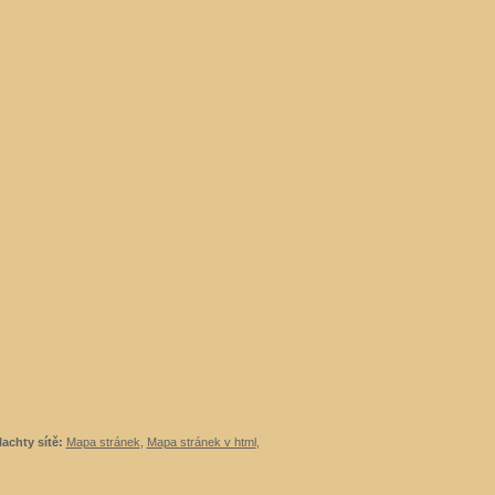
lachty sítě:
Mapa stránek
,
Mapa stránek v html
,