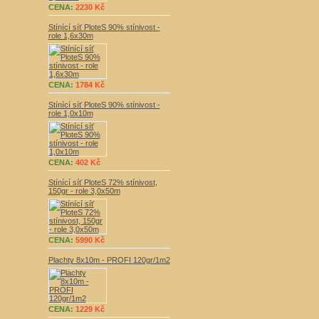
CENA:
2230 Kč
Stínící síť PloteS 90% stínivost -
role 1,6x30m
CENA:
1784 Kč
Stínící síť PloteS 90% stínivost -
role 1,0x10m
CENA:
402 Kč
Stínící síť PloteS 72% stínivost,
150gr - role 3,0x50m
CENA:
5990 Kč
Plachty 8x10m - PROFI 120gr/1m2
CENA:
1229 Kč