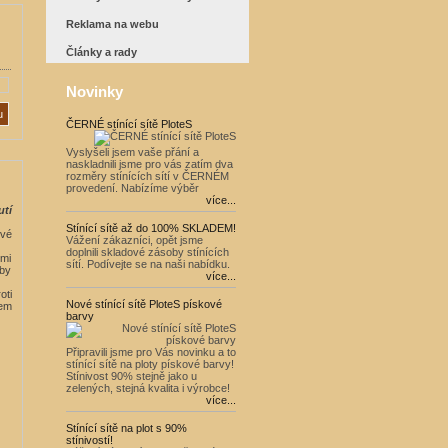
Reklama na webu
Články a rady
Novinky
ČERNÉ stínící sítě PloteS
Vyslyšeli jsem vaše přání a
naskladnili jsme pro vás zatím dva
rozměry stínících sítí v ČERNÉM
provedení. Nabízíme výběr
více...
tí
Stínící sítě až do 100% SKLADEM!
ové
Vážení zákazníci, opět jsme
doplnili skladové zásoby stínících
lmi
sítí. Podívejte se na naši nabídku.
 by
více...
oti
Nové stínící sítě PloteS pískové
kem
barvy
Připravili jsme pro Vás novinku a to
stínící sítě na ploty pískové barvy!
Stínivost 90% stejně jako u
zelených, stejná kvalita i výrobce!
více...
Stínící sítě na plot s 90%
stínivostí!