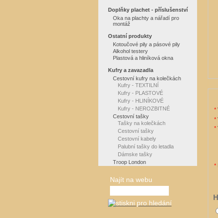
Doplňky plachet - příslušenství
Oka na plachty a nářadí pro
montáž
Ostatní produkty
Kotoučové pily a pásové pily
Alkohol testery
Plastová a hliníková okna
Kufry a zavazadla
Cestovní kufry na kolečkách
Kufry - TEXTILNÍ
Kufry - PLASTOVÉ
Kufry - HLINÍKOVÉ
Kufry - NEROZBITNÉ
*
Cestovní tašky
*
Tašky na kolečkách
*
Cestovní tašky
Cestovní kabely
Palubní tašky do letadla
Dámske tašky
Troop London
*
Najít na webu
H