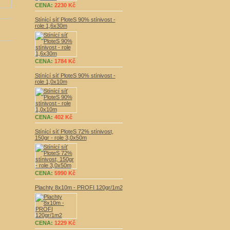
CENA:
2230 Kč
Stínící síť PloteS 90% stínivost -
role 1,6x30m
CENA:
1784 Kč
Stínící síť PloteS 90% stínivost -
role 1,0x10m
CENA:
402 Kč
Stínící síť PloteS 72% stínivost,
150gr - role 3,0x50m
CENA:
5990 Kč
Plachty 8x10m - PROFI 120gr/1m2
CENA:
1229 Kč