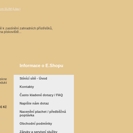
m SLIM (Lilac)
ítě k zastínění zahradních přístřešků,
a pískoviště...
Informace o E.Shopu
Stínící sítě - Úvod
Kontakty
Často kladené dotazy / FAQ
Napište nám dotaz
46 Kč
Nacenění plachet / předběžná
poptávka
Obchodní podmínky
Záruky a servisní služby