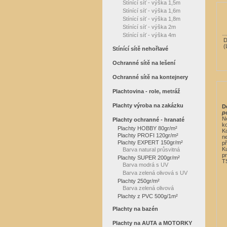
Stínící síť - výška 1,5m
Stínící síť - výška 1,6m
Stínící síť - výška 1,8m
Stínící síť - výška 2m
Stínící síť - výška 4m
D
(
Stínící sítě nehořlavé
Ochranné sítě na lešení
Ochranné sítě na kontejnery
Plachtovina - role, metráž
Plachty výroba na zakázku
D
p
Ne
Plachty ochranné - hranaté
ko
Plachty HOBBY 80gr/m²
K
Plachty PROFI 120gr/m²
ne
Plachty EXPERT 150gr/m²
př
K
Barva natural průsvitná
pr
Plachty SUPER 200gr/m²
TS
Barva modrá s UV
Barva zelená olivová s UV
Plachty 250gr/m²
Barva zelená olivová
Plachty z PVC 500g/1m²
Plachty na bazén
Plachty na AUTA a MOTORKY