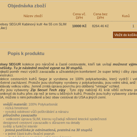
Objednávka zboží
Cena vč.
Cena bez
Název zboží
Kusů
DPH
DPH
elsey SEGUR Kabinový kufr 4w 55 cm SLIM
10000 Kč
8264.46 Kč
Lilac)
Popis k produktu
elsey SEGUR
kolekce pro náročné a časté cestovatele, kteří tak uvítají
možnost výjmu
odšívky. Tu je následně možné vyprat na 30 stupňů.
jlepší poměr mezi výdrží zavazadla a uživatelským komfortem! Je super lehký i díky zip
nstrukci.
olekce cestovních kufrů Segur je vyrobena ze 100% polykarbonátu, který vydrží i ve
šetrné zacházení. Protože jsou skořepiny vyrobeny z polykarbonátu, jsou velmi silná, aniž
idávaly velkou váhu. Jemně zrnitá úprava povrchu pro oblíbený "vintage" vzhled.
ufry jsou vybaveny
Zip Securi Tech zipy
. Tyto zipy nabízejí 41 krát větší ochranu pr
oniknutí do kufru přes zip než je tomu u běžných kufrů. Protože jsou kufry vybaveny zám
A, můžete s nimi pohodleně a bez obav cestovat do USA a jiných zemí.
vnější materiál:
100% Polykarbonát
- nízká hmotnost
- vysoká odolnost vůči poškrábání a nárazu
příručního zavazadlo
- velikostní úprava SLIM,
kterou vyžadují některé letecké společnosti
designové cestovní zavazadlo s důrazem na detaily
světlý a funkční interiér
-
jemná podšívka je odnímatlená, pratelná na 30 stupňů
- v jedné části kufru fixační popruh