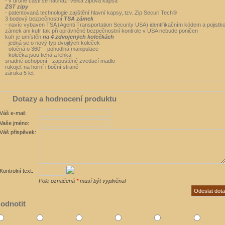
- v druhé části se nachází velká zipová kapsa
ZST zipy
- patentovaná technologie zajištění hlavní kapsy, tzv. Zip Securi Tech®
3 bodový bezpečnostní
TSA zámek
- navíc vybaven TSA (Agenti Transportation Security USA) identifikačním kódem a pojistko
zámek ani kufr tak při oprávněné bezpečnostní kontrole v USA nebude poničen
kufr je umístěn
na 4 zdvojených kolečkách
- jedná se o nový typ dvojitých koleček
- otočná o 360° - pohodlná manipulace
- kolečka jsou tichá a lehká
snadné uchopení - zapuštěné zvedací madlo
rukojeť na horní i boční straně
záruka 5 let
Dotazy a hodnocení produktu
Váš e-mail:
Vaše jméno:
Váš přispěvek:
Kontrolní text:
Pole označená
*
musí být vyplněna!
odnotit