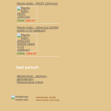
Plachty 6x8m - PROFI 120gr/1m2
CENA:
842 Kč
Plachty 6x8m - 200gr/1m2 SUPER
modrá (s UV stabilizací)
CENA:
1255 Kč
Naši partneři
Alkohol tester - obchod s
alkoholtestery
Plastová okna V-okno
webdesign studio
internetové obchody