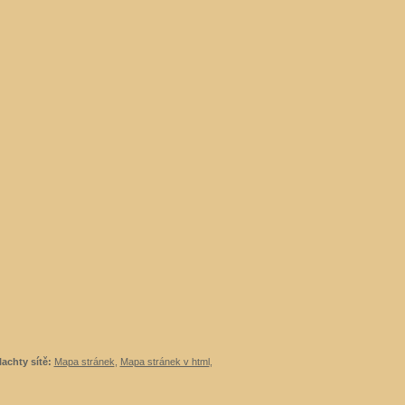
lachty sítě:
Mapa stránek
,
Mapa stránek v html
,