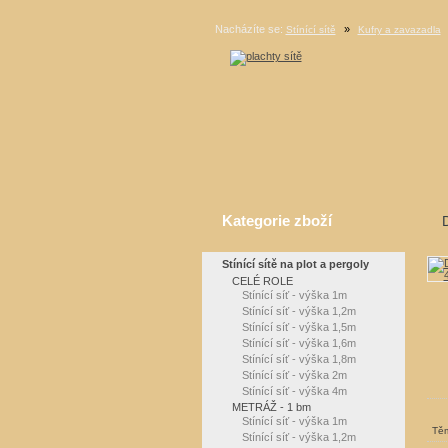
Nacházíte se:
»
Stínící sítě
Kufry a zavazadla
Kategorie zboží
Stínící sítě na plot a pergoly
CELÉ ROLE
Stínící síť - výška 1m
Stínící síť - výška 1,2m
Stínící síť - výška 1,5m
Stínící síť - výška 1,6m
Stínící síť - výška 1,8m
Stínící síť - výška 2m
Stínící síť - výška 4m
METRÁŽ - 1 bm
Stínící síť - výška 1m
Těm
Stínící síť - výška 1,2m