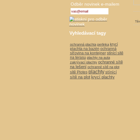
Odběr novinek e-mailem
Těm
Vyhledávací tagy
krycí
ochranná plachta
perlinka
plachta na bazén
ochranná
síťovina na kontejner
stínící sítě
na terasu
plachty na auta
ochranné sítě
zakrývací plachty
na lešení
ochranné sítě na plot
plachty
stínící
sítě Plotes
sítě na plot
krycí plachty