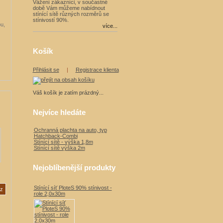
Vážení zákazníci, v součastné
době Vám můžeme nabídnout
stínící sítě různých rozměrů se
stínivostí 90%.
u,
více...
Košík
Přihlásit se
|
Registrace klienta
Váš košík je zatím prázdný...
Nejvíce hledáte
Ochranná plachta na auto, typ
Hatchback-Combi
Stínící sítě - výška 1,8m
Stínící sítě výška 2m
Nejoblíbenější produkty
Stínící síť PloteS 90% stínivost -
role 2,0x30m