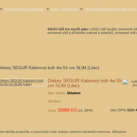
»
»
»
Cestovní kufry na kolečkách
Kufry - PLASTOVÉ
Delsey SEGUR Kabinový kufr 4w 55 c
Stínící sítě lze využít jako:
stínící sítě na plot, ochranné s
ochranné sítě k přístínění zahrad a skleníků, ochranné sítě n
Delsey SEGUR Kabinový kufr 4w 55 cm SLIM (Lilac)
Delsey SEGUR Kabinový kufr 4w 55
cm SLIM (Lilac)
Stav skladu:
Skladem
Výrobce:
10000 Kč
(bez DPH)
8264.
Cena:
(vč. DPH)
ito tlačítky podpoříte a doporučíte naše stránky ostatním uživatelům internetu. Děkujeme.