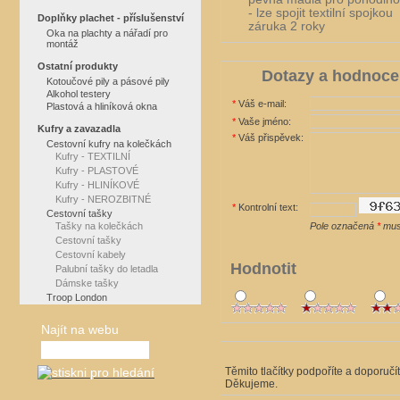
- lze spojit textilní spojkou
Doplňky plachet - příslušenství
záruka 2 roky
Oka na plachty a nářadí pro
montáž
Ostatní produkty
Dotazy a hodnoce
Kotoučové pily a pásové pily
Alkohol testery
*
Váš e-mail:
Plastová a hliníková okna
*
Vaše jméno:
Kufry a zavazadla
*
Váš přispěvek:
Cestovní kufry na kolečkách
Kufry - TEXTILNÍ
Kufry - PLASTOVÉ
Kufry - HLINÍKOVÉ
Kufry - NEROZBITNÉ
*
Kontrolní text:
Cestovní tašky
Tašky na kolečkách
Pole označená
*
musí
Cestovní tašky
Cestovní kabely
Hodnotit
Palubní tašky do letadla
Dámske tašky
Troop London
Najít na webu
Těmito tlačítky podpoříte a doporučí
Děkujeme.