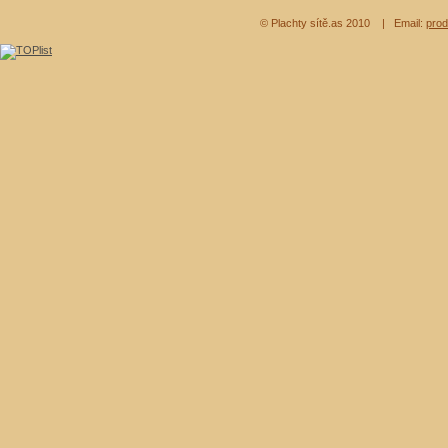
© Plachty sítě.as 2010
| Email:
prod