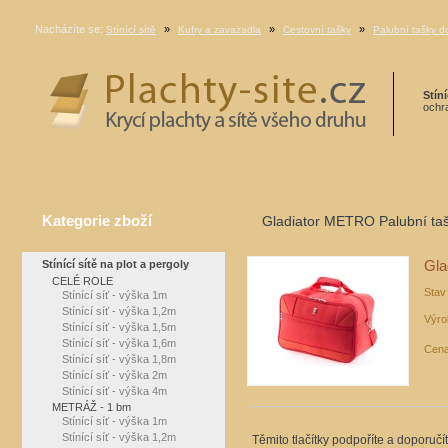
Nacházíte se:
»
»
»
Stínící sítě
Kufry a zavazadla
Cestovní tašky
Palubní tašky do
Stíní
ochra
Kategorie zboží
Gladiator METRO Palubní ta
Stínící sítě na plot a pergoly
Gla
CELÉ ROLE
Stav
Stínící síť - výška 1m
Stínící síť - výška 1,2m
Výro
Stínící síť - výška 1,5m
Stínící síť - výška 1,6m
Cena
Stínící síť - výška 1,8m
Stínící síť - výška 2m
Stínící síť - výška 4m
METRÁŽ - 1 bm
Stínící síť - výška 1m
Stínící síť - výška 1,2m
Těmito tlačítky podpoříte a doporučí