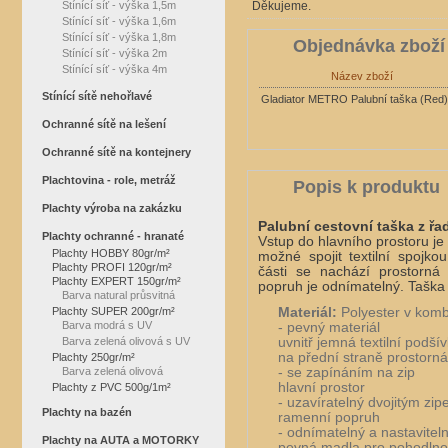
Stínící síť - výška 1,5m
Děkujeme.
Stínící síť - výška 1,6m
Stínící síť - výška 1,8m
Objednávka zboží
Stínící síť - výška 2m
Stínící síť - výška 4m
Název zboží
Stínící sítě nehořlavé
Gladiator METRO Palubní taška (Red)
Ochranné sítě na lešení
Ochranné sítě na kontejnery
Plachtovina - role, metráž
Popis k produktu
Plachty výroba na zakázku
Palubní
cestovní taška z ř
Plachty ochranné - hranaté
Vstup do hlavního prostoru je
Plachty HOBBY 80gr/m²
možné spojit textilní spojk
Plachty PROFI 120gr/m²
části se nachází prostorná
Plachty EXPERT 150gr/m²
popruh je odnímatelný. Taška
Barva natural průsvitná
Plachty SUPER 200gr/m²
Materiál:
Polyester v kom
Barva modrá s UV
- pevný materiál
Barva zelená olivová s UV
uvnitř jemná textilní podší
na přední straně prostorn
Plachty 250gr/m²
Barva zelená olivová
- se zapínáním na zip
hlavní prostor
Plachty z PVC 500g/1m²
- uzavíratelný dvojitým z
Plachty na bazén
ramenní popruh
- odnímatelný a nastavitel
Plachty na AUTA a MOTORKY
pevná madla pro pohodlno