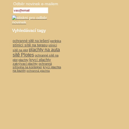
Odběr novinek e-mailem
Vyhledávací tagy
ochranné sítě na lešení
perlinka
stínící sítě na terasu
stínící
plachty na auta
sítě na plot
sítě Plotes
ochranné sítě na
krycí plachty
plot
plachty
zakrývací plachty
ochranná
síťovina na kontejner
krycí plachta
na bazén
ochranná plachta