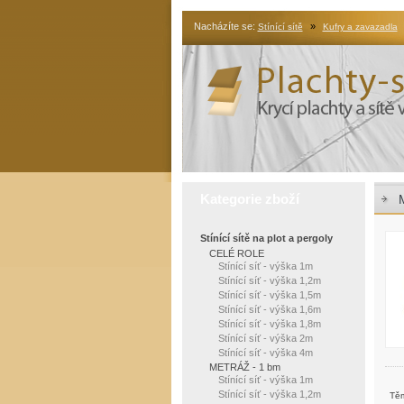
Nacházíte se:
»
Stínící sítě
Kufry a zavazadla
Kategorie zboží
Stínící sítě na plot a pergoly
CELÉ ROLE
Stínící síť - výška 1m
Stínící síť - výška 1,2m
Stínící síť - výška 1,5m
Stínící síť - výška 1,6m
Stínící síť - výška 1,8m
Stínící síť - výška 2m
Stínící síť - výška 4m
METRÁŽ - 1 bm
Stínící síť - výška 1m
Stínící síť - výška 1,2m
Těm