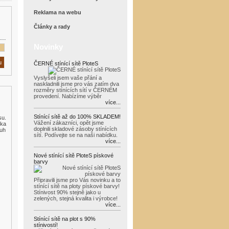
Reklama na webu
Články a rady
Novinky
ČERNÉ stínící sítě PloteS
Vyslyšeli jsem vaše přání a
naskladnili jsme pro vás zatím dva
rozměry stínících sítí v ČERNÉM
provedení. Nabízíme výběr
více...
Stínící sítě až do 100% SKLADEM!
su.
Vážení zákazníci, opět jsme
ška
doplnili skladové zásoby stínících
ruh
sítí. Podívejte se na naši nabídku.
více...
Nové stínící sítě PloteS pískové
barvy
Připravili jsme pro Vás novinku a to
stínící sítě na ploty pískové barvy!
Stínivost 90% stejně jako u
zelených, stejná kvalita i výrobce!
více...
Stínící sítě na plot s 90%
stínivostí!