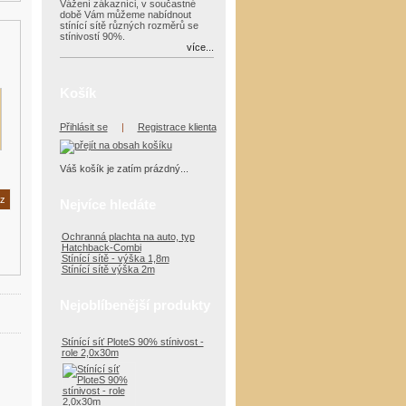
Vážení zákazníci, v součastné
době Vám můžeme nabídnout
stínící sítě různých rozměrů se
stínivostí 90%.
více...
Košík
Přihlásit se
|
Registrace klienta
Váš košík je zatím prázdný...
Nejvíce hledáte
Ochranná plachta na auto, typ
Hatchback-Combi
Stínící sítě - výška 1,8m
Stínící sítě výška 2m
Nejoblíbenější produkty
Stínící síť PloteS 90% stínivost -
role 2,0x30m