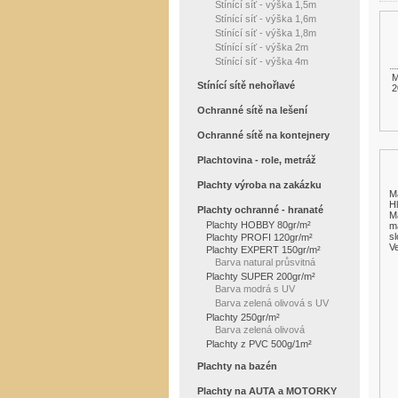
Stínící síť - výška 1,5m
Stínící síť - výška 1,6m
Stínící síť - výška 1,8m
Stínící síť - výška 2m
Stínící síť - výška 4m
M
Stínící sítě nehořlavé
2
Ochranné sítě na lešení
Ochranné sítě na kontejnery
Plachtovina - role, metráž
Plachty výroba na zakázku
M
Hl
Plachty ochranné - hranaté
Ma
Plachty HOBBY 80gr/m²
m
sl
Plachty PROFI 120gr/m²
Ve
Plachty EXPERT 150gr/m²
Barva natural průsvitná
Plachty SUPER 200gr/m²
Barva modrá s UV
Barva zelená olivová s UV
Plachty 250gr/m²
Barva zelená olivová
Plachty z PVC 500g/1m²
Plachty na bazén
Plachty na AUTA a MOTORKY