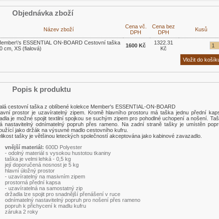
Objednávka zboží
Cena vč.
Cena bez
Název zboží
Kusů
DPH
DPH
ember\'s ESSENTIAL ON-BOARD Cestovní taška
1322.31
1600 Kč
0 cm, XS (fialová)
Kč
Popis k produktu
alá cestovní taška z oblíbené kolekce Member's ESSENTIAL-ON-BOARD
avní prostor je uzavíratelný zipem. Kromě hlavního prostoru má taška jednu přední kap
dla je možné spojit textilní spojkou se suchým zipem pro pohodlné uchopení a nošení. Ta
á nastavitelný odnímatelný popruh přes rameno. Na zadní straně tašky je umístěn pop
oužící jako držák na výsuvné madlo cestovního kufru.
likost tašky je většinou leteckých společností akceptována jako kabinové zavazadlo.
vnější materiál:
600D Polyester
- odolný materiál s vysokou hustotou tkaniny
taška je velmi lehká - 0,5 kg
její doporučená nosnost je 5 kg
hlavní úložný prostor
- uzavíratelný na masivním zipem
prostorná přední kapsa
- uzavíratelná na samostatný zip
držadla lze spojit pro snadnější přenášení v ruce
odnímatelný nastavitelný popruh pro nošení přes rameno
popruh k přichycení k madlu kufru
záruka 2 roky