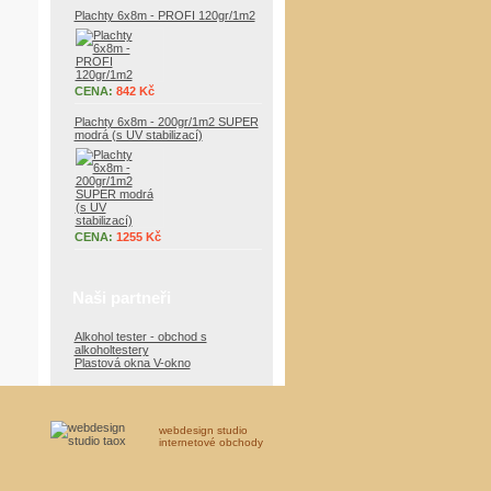
Plachty 6x8m - PROFI 120gr/1m2
CENA:
842 Kč
Plachty 6x8m - 200gr/1m2 SUPER
modrá (s UV stabilizací)
CENA:
1255 Kč
Naši partneři
Alkohol tester - obchod s
alkoholtestery
Plastová okna V-okno
webdesign studio
internetové obchody