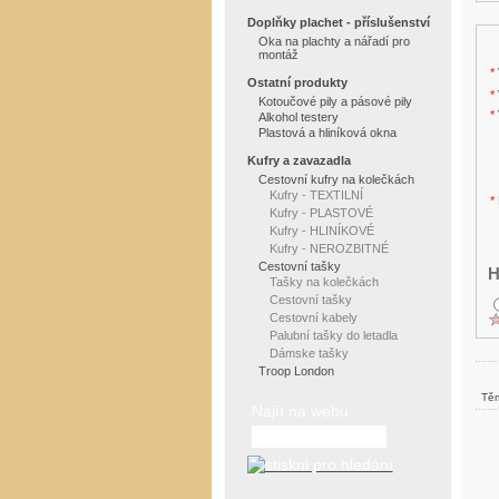
Doplňky plachet - příslušenství
Oka na plachty a nářadí pro
montáž
*
Ostatní produkty
*
Kotoučové pily a pásové pily
*
Alkohol testery
Plastová a hliníková okna
Kufry a zavazadla
Cestovní kufry na kolečkách
Kufry - TEXTILNÍ
*
Kufry - PLASTOVÉ
Kufry - HLINÍKOVÉ
Kufry - NEROZBITNÉ
Cestovní tašky
H
Tašky na kolečkách
Cestovní tašky
Cestovní kabely
Palubní tašky do letadla
Dámske tašky
Troop London
Těm
Najít na webu