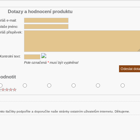
Dotazy a hodnocení produktu
Váš e-mail:
Vaše jméno:
Váš přispěvek:
Kontrolní text:
Pole označená
*
musí být vyplněna!
odnotit
ito tlačítky podpoříte a doporučíte naše stránky ostatním uživatelům internetu. Děkujeme.