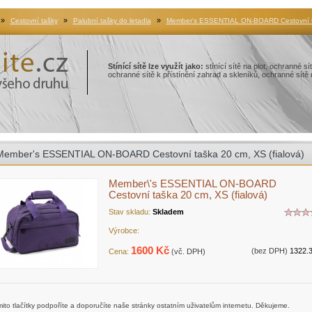
»
»
»
Cestovní tašky
Palubní tašky do letadla
Member's ESSENTIAL ON-BOARD Cestovní taš
Stínící sítě lze využít jako:
stínící sítě na plot, ochranné s
ochranné sítě k přístínění zahrad a skleníků, ochranné sítě n
Member's ESSENTIAL ON-BOARD Cestovní taška 20 cm, XS (fialová)
Member\'s ESSENTIAL ON-BOARD
Cestovní taška 20 cm, XS (fialová)
Stav skladu:
Skladem
Výrobce:
1600 Kč
(bez DPH)
1322.
Cena:
(vč. DPH)
ito tlačítky podpoříte a doporučíte naše stránky ostatním uživatelům internetu. Děkujeme.