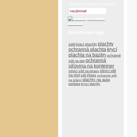
Odběr novinek e-mailem
Vyhledávací tagy
plachty
zakrývací plachty
ochranná plachta
krycí
plachta na bazén
ochranné
ochranná
sítě na plot
síťovina na kontejner
stínící sítě
stínící sítě na terasu
na plot
sítě Plotes
ochranné sítě
plachty na auta
na lešení
perlinka
krycí plachty