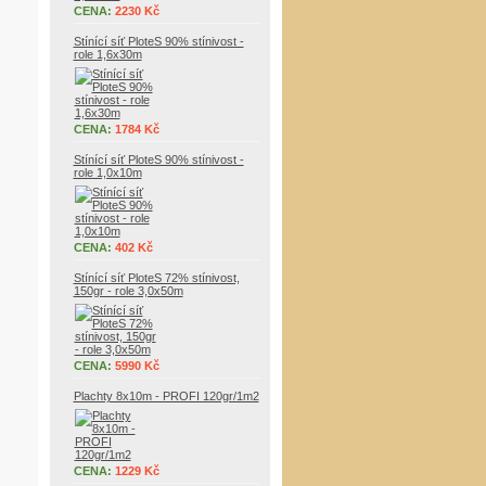
CENA:
2230 Kč
Stínící síť PloteS 90% stínivost -
role 1,6x30m
CENA:
1784 Kč
Stínící síť PloteS 90% stínivost -
role 1,0x10m
CENA:
402 Kč
Stínící síť PloteS 72% stínivost,
150gr - role 3,0x50m
CENA:
5990 Kč
Plachty 8x10m - PROFI 120gr/1m2
CENA:
1229 Kč