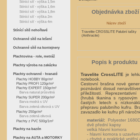
Stínící síť - výška 1,5m
Stínící síť - výška 1,6m
Objednávka zboží
Stínící síť - výška 1,8m
Stínící síť - výška 2m
Stínící síť - výška 4m
Název zboží
Stínící sítě nehořlavé
Travelite CROSSLITE Palubní tašky
(Anthracite)
Ochranné sítě na lešení
Ochranné sítě na kontejnery
Plachtovina - role, metráž
Popis k produktu
Plachty výroba na zakázku
Plachty ochranné - hranaté
Travelite CrossLITE
je lehk
notebook.
Plachty HOBBY 80gr/m²
Plachty PROFI 120gr/m²
Cestovní brašna nové genera
Plachty EXPERT 150gr/m²
poznávání dosud nenavštíven
Barva natural průsvitná
příležitostí. Reprezentativ
Plachty SUPER 200gr/m²
(hrubá tkanina s rypsovým
Barva modrá s UV
častých letech s nízkonák
Barva zelená olivová s UV
přepravu palubního kufru. Br
Plachty 250gr/m²
zavazadlo ke kufru při náročn
Barva zelená olivová
materiál:
Polyester 1680
Plachty z PVC 500g/1m²
dvě přední kapsy
Plachty na bazén
velká hlavní komora
- hlavní komora s uzavřen
Plachty na AUTA a MOTORKY
- chytré a praktické vnitřní