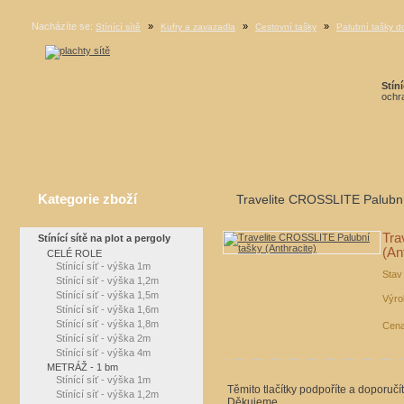
Nacházíte se:
»
»
»
Stínící sítě
Kufry a zavazadla
Cestovní tašky
Palubní tašky do
Stíní
ochra
Kategorie zboží
Travelite CROSSLITE Palubní 
Tra
Stínící sítě na plot a pergoly
(An
CELÉ ROLE
Stínící síť - výška 1m
Stav
Stínící síť - výška 1,2m
Stínící síť - výška 1,5m
Výro
Stínící síť - výška 1,6m
Stínící síť - výška 1,8m
Cena
Stínící síť - výška 2m
Stínící síť - výška 4m
METRÁŽ - 1 bm
Stínící síť - výška 1m
Těmito tlačítky podpoříte a doporučí
Stínící síť - výška 1,2m
Děkujeme.