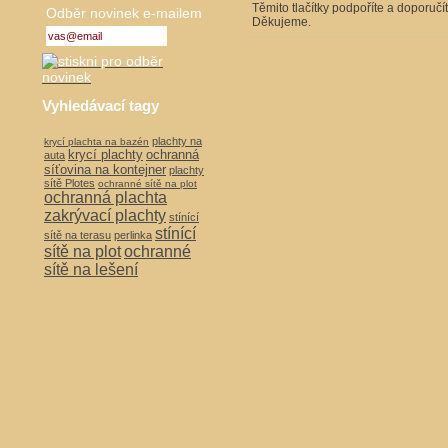
Těmito tlačítky podpoříte a doporučí
Odběr novinek e-mailem
Děkujeme.
Vyhledávací tagy
plachty na
krycí plachta na bazén
krycí plachty
ochranná
auta
síťovina na kontejner
plachty
sítě Plotes
ochranné sítě na plot
ochranná plachta
zakrývací plachty
stínící
stínící
sítě na terasu
perlinka
sítě na plot
ochranné
sítě na lešení