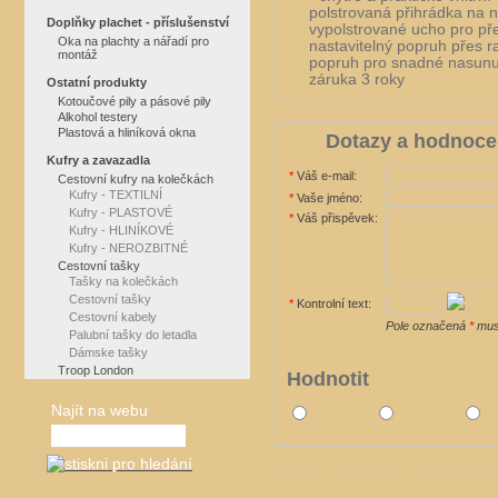
polstrovaná přihrádka na n
Doplňky plachet - příslušenství
vypolstrované ucho pro př
Oka na plachty a nářadí pro
nastavitelný popruh přes 
montáž
popruh pro snadné nasunu
záruka 3 roky
Ostatní produkty
Kotoučové pily a pásové pily
Alkohol testery
Plastová a hliníková okna
Dotazy a hodnoce
Kufry a zavazadla
*
Váš e-mail:
Cestovní kufry na kolečkách
Kufry - TEXTILNÍ
*
Vaše jméno:
Kufry - PLASTOVÉ
*
Váš přispěvek:
Kufry - HLINÍKOVÉ
Kufry - NEROZBITNÉ
Cestovní tašky
Tašky na kolečkách
Cestovní tašky
*
Kontrolní text:
Cestovní kabely
Pole označená
*
musí
Palubní tašky do letadla
Dámske tašky
Troop London
Hodnotit
Najít na webu