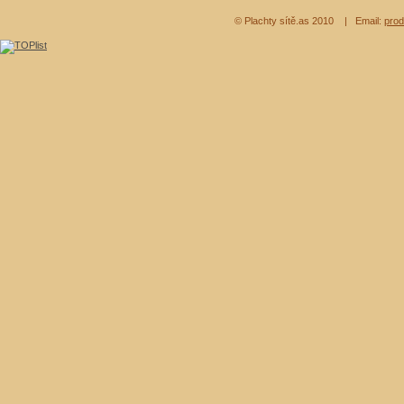
© Plachty sítě.as 2010
| Email:
prod