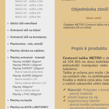
Stínící síť - výška 1,5m
Stínící síť - výška 1,6m
Objednávka zboží
Stínící síť - výška 1,8m
Stínící síť - výška 2m
Stínící síť - výška 4m
Název zboží
Stínící sítě nehořlavé
Gladiator METRO Cestovní taška na 
kolečkách 80 cm (Red)
Ochranné sítě na lešení
Ochranné sítě na kontejnery
Plachtovina - role, metráž
Popis k produktu
Plachty výroba na zakázku
Plachty ochranné - hranaté
Cestovní taška METRO
o dé
až 104 litrů na dvou kolečk
Plachty HOBBY 80gr/m²
Plachty PROFI 120gr/m²
jednodušší manipulaci neb
Plachty EXPERT 150gr/m²
naloženo.
Barva natural průsvitná
Taška je určena pro muže i 
Plachty SUPER 200gr/m²
na cestách vše, co potřebujet
Barva modrá s UV
Kvalita a dobrá cena jdou ruk
Barva zelená olivová s UV
u našich zákazníků velmi žád
Plachty 250gr/m²
Materiál:
Polyester v kom
Barva zelená olivová
- pevný materiál
Plachty z PVC 500g/1m²
přední kapsa na zip
Plachty na bazén
organizovaný interiér
- jemná textilní polyestero
Plachty na AUTA a MOTORKY
- prostorný úložný prostor