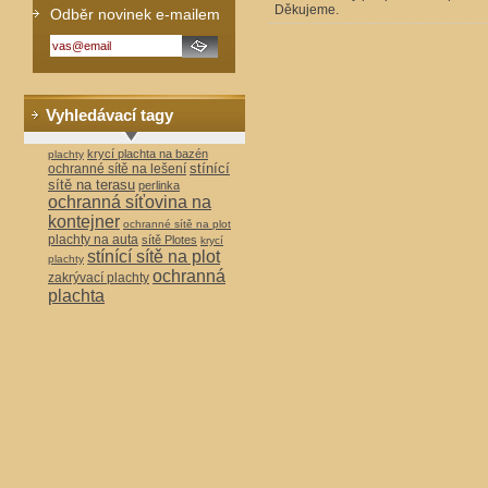
Děkujeme.
Odběr novinek e-mailem
Vyhledávací tagy
krycí plachta na bazén
plachty
stínící
ochranné sítě na lešení
sítě na terasu
perlinka
ochranná síťovina na
kontejner
ochranné sítě na plot
plachty na auta
sítě Plotes
krycí
stínící sítě na plot
plachty
ochranná
zakrývací plachty
plachta