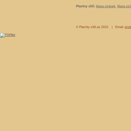
Plachty sítě:
Mapa stránek
,
Mapa strá
© Plachty sítě.as 2010
| Email:
prod