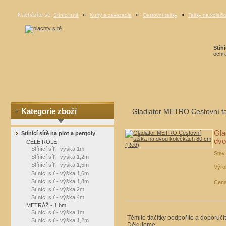
Nacházíte se:
»
»
»
Stínící sítě
Kufry a zavazadla
Cestovní tašky
Tašky na kolečk
Stíní
ochra
Kategorie zboží
Gladiator METRO Cestovní t
Gla
Stínící sítě na plot a pergoly
dvo
CELÉ ROLE
Stínící síť - výška 1m
Stav
Stínící síť - výška 1,2m
Stínící síť - výška 1,5m
Výro
Stínící síť - výška 1,6m
Stínící síť - výška 1,8m
Cena
Stínící síť - výška 2m
Stínící síť - výška 4m
METRÁŽ - 1 bm
Stínící síť - výška 1m
Těmito tlačítky podpoříte a doporučí
Stínící síť - výška 1,2m
Děkujeme.