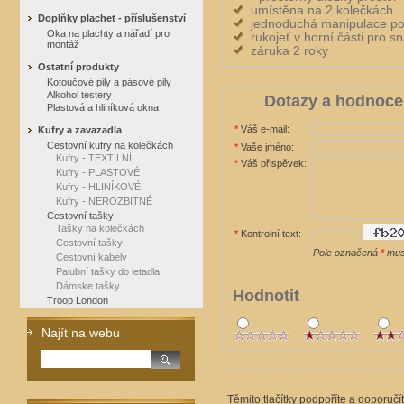
umístěna na 2 kolečkách
Doplňky plachet - příslušenství
jednoduchá manipulace p
Oka na plachty a nářadí pro
rukojeť v horní části pro 
montáž
záruka 2 roky
Ostatní produkty
Kotoučové pily a pásové pily
Alkohol testery
Dotazy a hodnoce
Plastová a hliníková okna
*
Váš e-mail:
Kufry a zavazadla
Cestovní kufry na kolečkách
*
Vaše jméno:
Kufry - TEXTILNÍ
*
Váš přispěvek:
Kufry - PLASTOVÉ
Kufry - HLINÍKOVÉ
Kufry - NEROZBITNÉ
Cestovní tašky
Tašky na kolečkách
*
Kontrolní text:
Cestovní tašky
Pole označená
*
musí
Cestovní kabely
Palubní tašky do letadla
Dámske tašky
Hodnotit
Troop London
Najít na webu
Těmito tlačítky podpoříte a doporučí