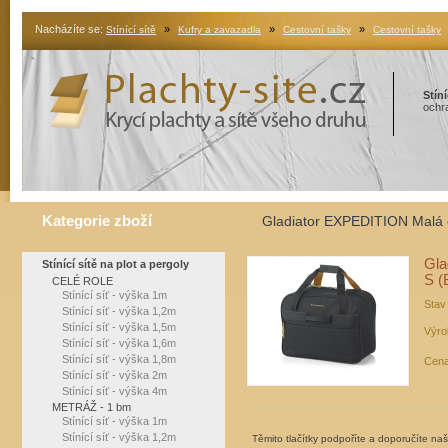
Nacházíte se:
»
»
»
Stínící sítě
Kufry a zavazadla
Cestovní tašky
Cestovní tašky
Stíní
ochra
Kategorie zboží
Gladiator EXPEDITION Malá c
Gla
Stínící sítě na plot a pergoly
S (
CELÉ ROLE
Stínící síť - výška 1m
Stav
Stínící síť - výška 1,2m
Stínící síť - výška 1,5m
Výro
Stínící síť - výška 1,6m
Stínící síť - výška 1,8m
Cena
Stínící síť - výška 2m
Stínící síť - výška 4m
METRÁŽ - 1 bm
Stínící síť - výška 1m
Stínící síť - výška 1,2m
Těmito tlačítky podpoříte a doporučíte na