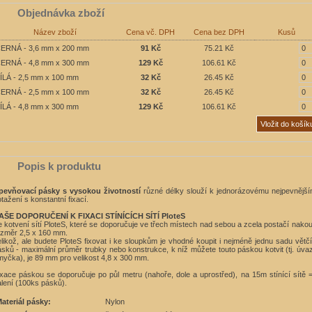
Objednávka zboží
Název zboží
Cena vč. DPH
Cena bez DPH
Kusů
ERNÁ - 3,6 mm x 200 mm
91 Kč
75.21 Kč
ERNÁ - 4,8 mm x 300 mm
129 Kč
106.61 Kč
ÍLÁ - 2,5 mm x 100 mm
32 Kč
26.45 Kč
ERNÁ - 2,5 mm x 100 mm
32 Kč
26.45 Kč
ÍLÁ - 4,8 mm x 300 mm
129 Kč
106.61 Kč
Popis k produktu
pevňovací pásky s vysokou životností
různé délky
slouží k jednorázovému nejpevnějš
tažení s konstantní fixací.
AŠE DOPORUČENÍ K FIXACI STÍNÍCÍCH SÍTÍ PloteS
 kotvení sítí PloteS, které se doporučuje ve třech místech nad sebou a zcela postačí nakou
ozměr 2,5 x 160 mm.
likož, ale budete PloteS fixovat i ke sloupkům je vhodné koupit i nejméně jednu sadu větč
sků - maximální průměr trubky nebo konstrukce, k níž můžete touto páskou kotvit (tj. úva
yčka), je 89 mm pro velikost 4,8 x 300 mm.
xace páskou se doporučuje po půl metru (nahoře, dole a uprostřed), na 15m stínící sítě 
lení (100ks pásků).
ateriál pásky:
Nylon