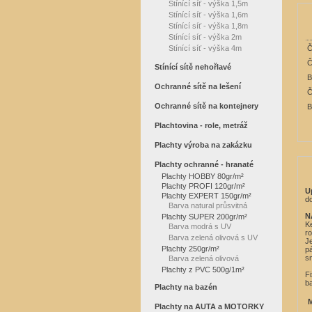
Stínící síť - výška 1,5m
Stínící síť - výška 1,6m
Stínící síť - výška 1,8m
Stínící síť - výška 2m
Stínící síť - výška 4m
Č
Č
Stínící sítě nehořlavé
B
Ochranné sítě na lešení
Č
Ochranné sítě na kontejnery
B
Plachtovina - role, metráž
Plachty výroba na zakázku
Plachty ochranné - hranaté
Plachty HOBBY 80gr/m²
Plachty PROFI 120gr/m²
U
Plachty EXPERT 150gr/m²
do
Barva natural průsvitná
N
Plachty SUPER 200gr/m²
Ke
Barva modrá s UV
r
Barva zelená olivová s UV
Je
Plachty 250gr/m²
pá
sm
Barva zelená olivová
Plachty z PVC 500g/1m²
Fi
ba
Plachty na bazén
M
Plachty na AUTA a MOTORKY