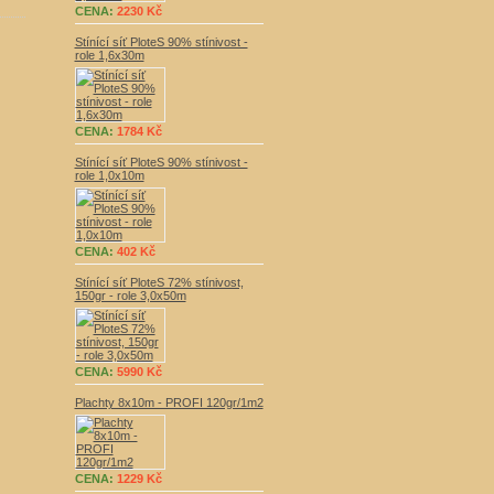
CENA:
2230 Kč
Stínící síť PloteS 90% stínivost -
role 1,6x30m
CENA:
1784 Kč
Stínící síť PloteS 90% stínivost -
role 1,0x10m
CENA:
402 Kč
Stínící síť PloteS 72% stínivost,
150gr - role 3,0x50m
CENA:
5990 Kč
Plachty 8x10m - PROFI 120gr/1m2
CENA:
1229 Kč