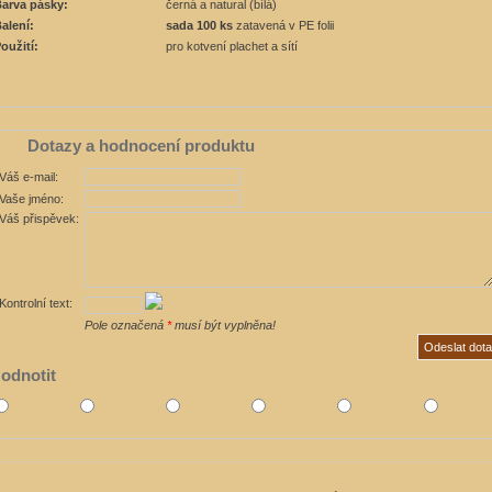
arva pásky:
černá a natural (bílá)
alení:
sada 100 ks
zatavená v PE folii
oužití:
pro kotvení plachet a sítí
Dotazy a hodnocení produktu
Váš e-mail:
Vaše jméno:
Váš přispěvek:
Kontrolní text:
Pole označená
*
musí být vyplněna!
odnotit