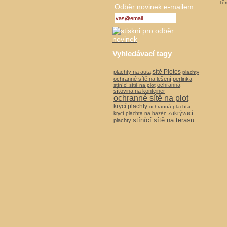
Těm
Odběr novinek e-mailem
Vyhledávací tagy
sítě Plotes
plachty na auta
plachty
ochranné sítě na lešení
perlinka
ochranná
stínící sítě na plot
síťovina na kontejner
ochranné sítě na plot
krycí plachty
ochranná plachta
zakrývací
krycí plachta na bazén
stínící sítě na terasu
plachty