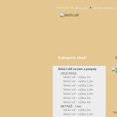
Nacházíte se:
»
Stínící sítě
Doplňky plachet - p
Kategorie zboží
Stínící sítě na plot a pergoly
CELÉ ROLE
Stínící síť - výška 1m
Stínící síť - výška 1,2m
Stínící síť - výška 1,5m
Stínící síť - výška 1,6m
Stínící síť - výška 1,8m
Stínící síť - výška 2m
Stínící síť - výška 4m
METRÁŽ - 1 bm
Stínící síť - výška 1m
Těm
Stínící síť - výška 1,2m