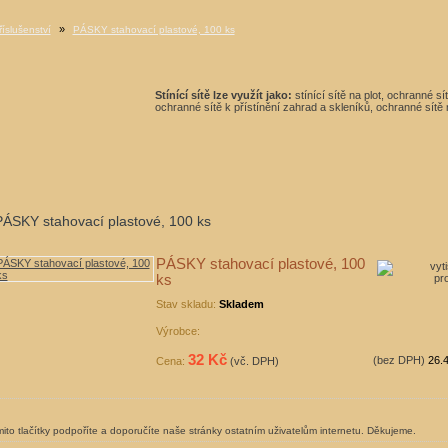
»
říslušenství
PÁSKY stahovací plastové, 100 ks
Stínící sítě lze využít jako:
stínící sítě na plot, ochranné s
ochranné sítě k přístínění zahrad a skleníků, ochranné sítě n
PÁSKY stahovací plastové, 100 ks
PÁSKY stahovací plastové, 100
ks
Stav skladu:
Skladem
Výrobce:
32 Kč
(bez DPH)
26.
Cena:
(vč. DPH)
ito tlačítky podpoříte a doporučíte naše stránky ostatním uživatelům internetu. Děkujeme.