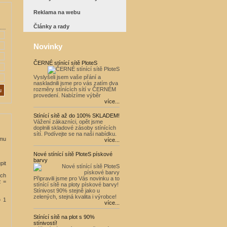
Reklama na webu
Články a rady
Novinky
ČERNÉ stínící sítě PloteS
Vyslyšeli jsem vaše přání a
naskladnili jsme pro vás zatím dva
rozměry stínících sítí v ČERNÉM
provedení. Nabízíme výběr
více...
Stínící sítě až do 100% SKLADEM!
Vážení zákazníci, opět jsme
doplnili skladové zásoby stínících
sítí. Podívejte se na naši nabídku.
ímu
více...
Nové stínící sítě PloteS pískové
barvy
pit
ích
Připravili jsme pro Vás novinku a to
z =
stínící sítě na ploty pískové barvy!
Stínivost 90% stejně jako u
zelených, stejná kvalita i výrobce!
= 1
více...
Stínící sítě na plot s 90%
stínivostí!