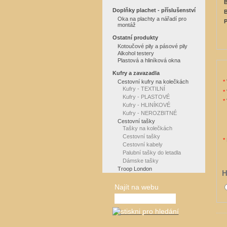
B
Doplňky plachet - příslušenství
B
Oka na plachty a nářadí pro
P
montáž
Ostatní produkty
Kotoučové pily a pásové pily
Alkohol testery
Plastová a hliníková okna
Kufry a zavazadla
*
Cestovní kufry na kolečkách
Kufry - TEXTILNÍ
*
Kufry - PLASTOVÉ
*
Kufry - HLINÍKOVÉ
Kufry - NEROZBITNÉ
Cestovní tašky
Tašky na kolečkách
Cestovní tašky
*
Cestovní kabely
Palubní tašky do letadla
Dámske tašky
Troop London
H
Najít na webu