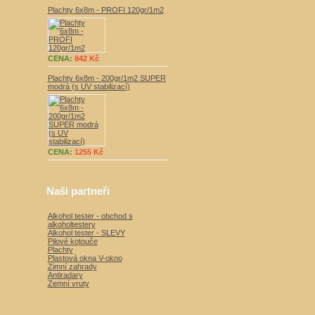
Plachty 6x8m - PROFI 120gr/1m2
CENA:
842 Kč
Plachty 6x8m - 200gr/1m2 SUPER
modrá (s UV stabilizací)
CENA:
1255 Kč
Naši partneři
Alkohol tester - obchod s
alkoholtestery
Alkohol tester - SLEVY
Pilové kotouče
Plachty
Plastová okna V-okno
Zimní zahrady
Antiradary
Zemní vruty