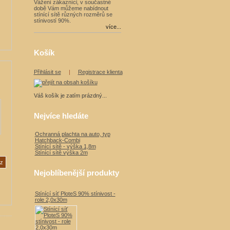
Vážení zákazníci, v součastné
době Vám můžeme nabídnout
stínící sítě různých rozměrů se
stínivostí 90%.
více...
Košík
Přihlásit se
|
Registrace klienta
Váš košík je zatím prázdný...
Nejvíce hledáte
Ochranná plachta na auto, typ
Hatchback-Combi
Stínící sítě - výška 1,8m
Stínící sítě výška 2m
Nejoblíbenější produkty
Stínící síť PloteS 90% stínivost -
role 2,0x30m