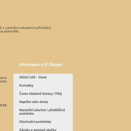
ítě k zastínění zahradních přístřešků,
a pískoviště...
Informace o E.Shopu
Stínící sítě - Úvod
Kontakty
Často kladené dotazy / FAQ
Napište nám dotaz
45 Kč
Nacenění plachet / předběžná
poptávka
Obchodní podmínky
Záruky a servisní služby