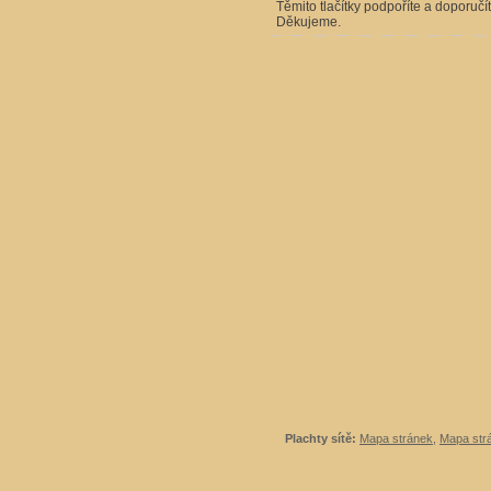
Těmito tlačítky podpoříte a doporučí
Děkujeme.
Plachty sítě:
Mapa stránek
,
Mapa strá