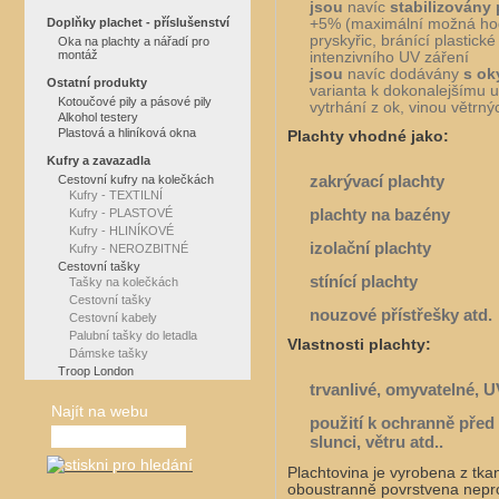
jsou
navíc
stabilizovány 
+5% (maximální možná hod
Doplňky plachet - příslušenství
pryskyřic, bránící plastic
Oka na plachty a nářadí pro
montáž
intenzivního UV záření
jsou
navíc dodávány
s ok
Ostatní produkty
varianta k dokonalejšímu uk
Kotoučové pily a pásové pily
vytrhání z ok, vinou větrný
Alkohol testery
Plastová a hliníková okna
Plachty vhodné jako:
Kufry a zavazadla
zakrývací plachty
Cestovní kufry na kolečkách
Kufry - TEXTILNÍ
plachty na bazény
Kufry - PLASTOVÉ
Kufry - HLINÍKOVÉ
izolační plachty
Kufry - NEROZBITNÉ
Cestovní tašky
stínící plachty
Tašky na kolečkách
Cestovní tašky
nouzové přístřešky atd.
Cestovní kabely
Palubní tašky do letadla
Vlastnosti plachty:
Dámske tašky
Troop London
trvanlivé, omyvatelné, U
Najít na webu
použití k ochranně před 
slunci, větru atd..
Plachtovina je vyrobena z tkané
oboustranně povrstvena nepro