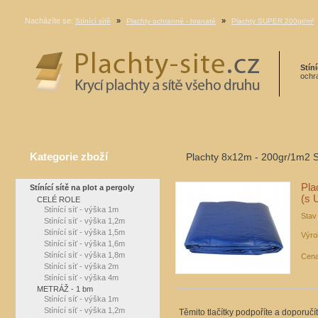
Nacházíte se:
»
»
Stínící sítě
Plachty ochranné - hranaté
Plachty SUPER 200gr/m²
Stíní
ochra
Kategorie zboží
Plachty 8x12m - 200gr/1m2 S
Pla
Stínící sítě na plot a pergoly
(s 
CELÉ ROLE
Stínící síť - výška 1m
Stav
Stínící síť - výška 1,2m
Stínící síť - výška 1,5m
Výro
Stínící síť - výška 1,6m
Stínící síť - výška 1,8m
Cena
Stínící síť - výška 2m
Stínící síť - výška 4m
METRÁŽ - 1 bm
Stínící síť - výška 1m
Stínící síť - výška 1,2m
Těmito tlačítky podpoříte a doporučí