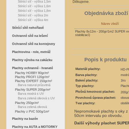
Stínící síť - výška 1,5m
Děkujeme.
Stínící síť - výška 1,6m
Stínící síť - výška 1,8m
Objednávka zboží
Stínící síť - výška 2m
Stínící síť - výška 4m
Název zboží
Stínící sítě nehořlavé
Plachty 8x12m - 200gr/1m2 SUPER m
stabilizací)
Ochranné sítě na lešení
Ochranné sítě na kontejnery
Plachtovina - role, metráž
Popis k produktu
Plachty výroba na zakázku
Plachty ochranné - hranaté
Materiál plachty:
HD-P
Plachty HOBBY 80gr/m²
Barva plachty:
modrá
Plachty PROFI 120gr/m²
Balení plachty:
1ks
Plachty EXPERT 150gr/m²
Barva natural průsvitná
Typ plachty:
Plach
Plachty SUPER 200gr/m²
Plošná hmotnost plachet:
200g
Barva modrá s UV
Povrchová úprava plachet:
obous
Barva zelená olivová s UV
Plachty 250gr/m²
Tvar plachty:
obdél
Barva zelená olivová
Nepromokavé plachty s oky z P
Plachty z PVC 500g/1m²
50cm intervalu po obvodu.
Plachty na bazén
Další výhody plachet SUPE
Plachty na AUTA a MOTORKY