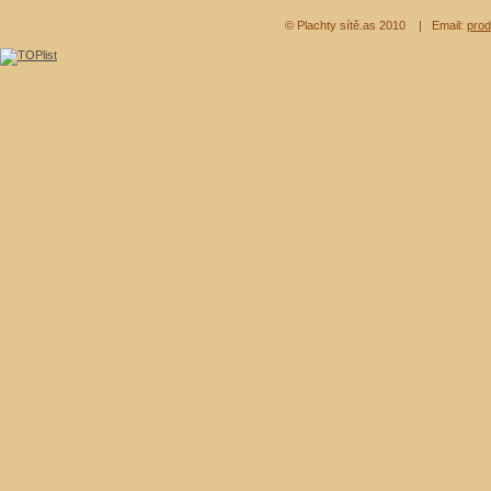
© Plachty sítě.as 2010
| Email:
prod