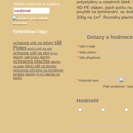
polyetylénu a ostatních látek
Odběr novinek e-mailem
HD-PE vláken, jejich počtu n
použité na laminování, se do
2
200g na 1m
. Rozměry plachet
Vyhledávací tagy
Dotazy a hodnoce
sítě
ochranné sítě na lešení
*
Váš e-mail:
Plotes
stínící sítě na plot
*
Vaše jméno:
ochranné sítě na plot
krycí
plachty
zakrývací plachty
*
Váš přispěvek:
ochranná plachta
plachty
stínící sítě na terasu
na auta
ochranná síťovina na kontejner
perlinka
plachty
krycí plachta na
bazén
*
Kontrolní text:
Pole označená
*
musí
Hodnotit