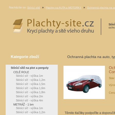
Nacházíte se:
»
»
Stínící sítě
Plachty na AUTA a MOTORKY
Ochranná plachta na a
Stíní
ochra
Kategorie zboží
Ochranná plachta na auto, t
Och
Stínící sítě na plot a pergoly
Co
CELÉ ROLE
Stínící síť - výška 1m
Stav
Stínící síť - výška 1,2m
Stínící síť - výška 1,5m
Výro
Stínící síť - výška 1,6m
Stínící síť - výška 1,8m
Cena
Stínící síť - výška 2m
Stínící síť - výška 4m
METRÁŽ - 1 bm
Stínící síť - výška 1m
Stínící síť - výška 1,2m
Těmito tlačítky podpoříte a doporučí