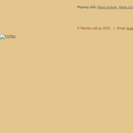
Plachty sítě:
Mapa stránek
,
Mapa strá
© Plachty sítě.as 2010
| Email:
prod