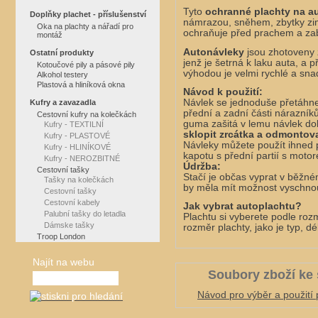
Tyto
ochranné plachty na a
Doplňky plachet - příslušenství
námrazou, sněhem, zbytky zim
Oka na plachty a nářadí pro
ochraňuje před prachem a zab
montáž
Autonávleky
jsou zhotoveny 
Ostatní produkty
jenž je šetrná k laku auta, a 
Kotoučové pily a pásové pily
výhodou je velmi rychlé a sna
Alkohol testery
Plastová a hliníková okna
Návod k použití:
Návlek se jednoduše přetáhne 
Kufry a zavazadla
přední a zadní části nárazník
Cestovní kufry na kolečkách
guma zašitá v lemu návlek dob
Kufry - TEXTILNÍ
sklopit zrcátka a odmontov
Kufry - PLASTOVÉ
Návleky můžete použít ihned po
Kufry - HLINÍKOVÉ
kapotu s přední partií s moto
Kufry - NEROZBITNÉ
Údržba:
Cestovní tašky
Stačí je občas vyprat v běžné
Tašky na kolečkách
by měla mít možnost vyschno
Cestovní tašky
Cestovní kabely
Jak vybrat autoplachtu?
Palubní tašky do letadla
Plachtu si vyberete podle rozm
Dámske tašky
rozměr plachty, jako je typ, d
Troop London
Najít na webu
Soubory zboží ke 
Návod pro výběr a použití 