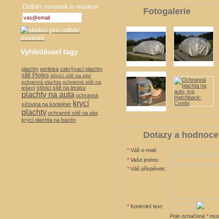
Odběr novinek e-mailem
Fotogalerie
Vyhledávací tagy
plachty
perlinka
zakrývací plachty
sítě Plotes
stínící sítě na plot
ochranná plachta
ochranné sítě na
stínící sítě na terasu
lešení
plachty na auta
ochranná
krycí
síťovina na kontejner
plachty
ochranné sítě na plot
krycí plachta na bazén
Dotazy a hodnoce
*
Váš e-mail:
*
Vaše jméno:
*
Váš přispěvek:
*
Kontrolní text:
Pole označená
*
musí