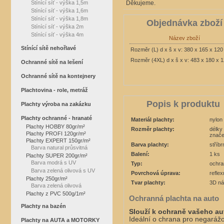
Stínící síť - výška 1,5m
Děkujeme.
Stínící síť - výška 1,6m
Stínící síť - výška 1,8m
Objednávka zboží
Stínící síť - výška 2m
Stínící síť - výška 4m
Název zboží
Stínící sítě nehořlavé
Rozměr (L) d x š x v: 380 x 165 x 12
Rozměr (4XL) d x š x v: 483 x 180 x 
Ochranné sítě na lešení
Ochranné sítě na kontejnery
Plachtovina - role, metráž
Popis k produktu
Plachty výroba na zakázku
Plachty ochranné - hranaté
Materiál plachty:
nylon
Plachty HOBBY 80gr/m²
Rozměr plachty:
délky
Plachty PROFI 120gr/m²
znače
Plachty EXPERT 150gr/m²
Barva plachty:
stříbr
Barva natural průsvitná
Balení:
1 ks
Plachty SUPER 200gr/m²
Barva modrá s UV
Typ:
ochra
Barva zelená olivová s UV
Povrchová úprava:
reflex
Plachty 250gr/m²
Tvar plachty:
3D ná
Barva zelená olivová
Plachty z PVC 500g/1m²
Ochranná plachta na auto
Plachty na bazén
Slouží k ochraně vašeho au
Ideální o chrana pro negarážo
Plachty na AUTA a MOTORKY