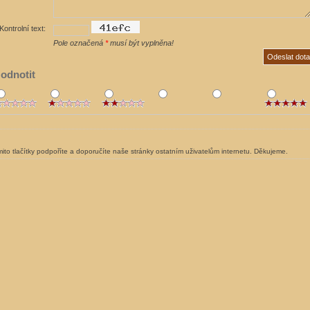
Kontrolní text:
Pole označená
*
musí být vyplněna!
odnotit
ito tlačítky podpoříte a doporučíte naše stránky ostatním uživatelům internetu. Děkujeme.