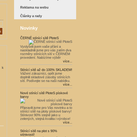
Reklama na webu
Články a rady
Novinky
ČERNÉ stínící sítě PloteS
Vyslyšeli jsem vaše přání a
naskladnili jsme pro vás zatím dva
rozměry stínících sítí v ČERNÉM
provedení. Nabízíme výběr
více...
y k
Stínící sítě až do 100% SKLADEM!
Vážení zákazníci, opět jsme
doplnili skladové zásoby stínících
sítí. Podívejte se na naši nabídku.
více...
Nové stínící sítě PloteS pískové
barvy
Připravili jsme pro Vás novinku a to
stínící sítě na ploty pískové barvy!
Stínivost 90% stejně jako u
zelených, stejná kvalita i výrobce!
více...
Stínící sítě na plot s 90%
stínivostí!