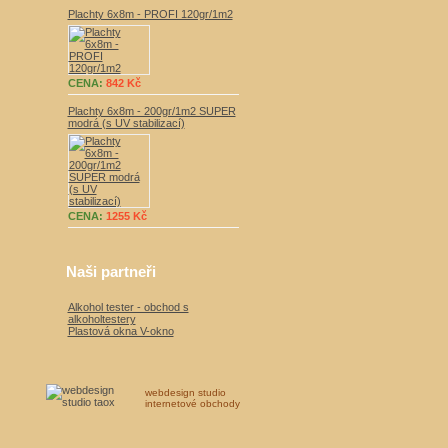
Plachty 6x8m - PROFI 120gr/1m2
CENA:
842 Kč
Plachty 6x8m - 200gr/1m2 SUPER
modrá (s UV stabilizací)
CENA:
1255 Kč
Naši partneři
Alkohol tester - obchod s
alkoholtestery
Plastová okna V-okno
webdesign studio
internetové obchody