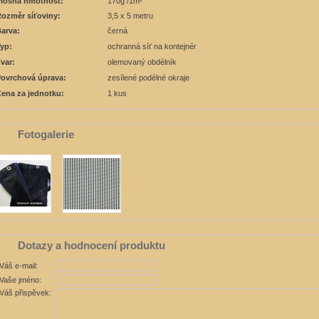
lošná hmotnost:
170g /1m²
ozměr síťoviny:
3,5 x 5 metru
arva:
černá
yp:
ochranná síť na kontejnér
var:
olemovaný obdélník
ovrchová úprava:
zesílené podélné okraje
ena za jednotku:
1 kus
Fotogalerie
Dotazy a hodnocení produktu
Váš e-mail:
Vaše jméno:
Váš přispěvek: