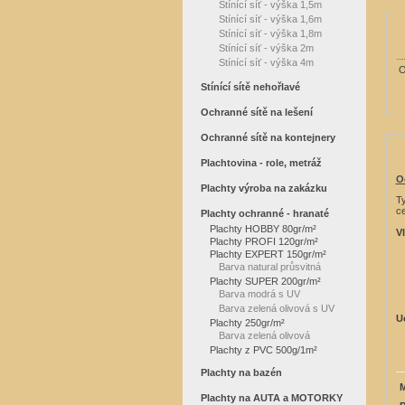
Stínící síť - výška 1,5m
Stínící síť - výška 1,6m
Stínící síť - výška 1,8m
Stínící síť - výška 2m
Stínící síť - výška 4m
O
Stínící sítě nehořlavé
Ochranné sítě na lešení
Ochranné sítě na kontejnery
Plachtovina - role, metráž
O
Plachty výroba na zakázku
T
ce
Plachty ochranné - hranaté
Plachty HOBBY 80gr/m²
V
Plachty PROFI 120gr/m²
Plachty EXPERT 150gr/m²
Barva natural průsvitná
Plachty SUPER 200gr/m²
Barva modrá s UV
Barva zelená olivová s UV
U
Plachty 250gr/m²
Barva zelená olivová
Plachty z PVC 500g/1m²
Plachty na bazén
M
Plachty na AUTA a MOTORKY