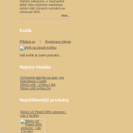
Vážení zákazníci, v součastné
době Vám můžeme nabídnout
stínící sítě různých rozměrů se
stínivostí 90%.
více...
Košík
Přihlásit se
|
Registrace klienta
Váš košík je zatím prázdný...
Nejvíce hledáte
Ochranná plachta na auto, typ
Hatchback-Combi
Stínící sítě - výška 1,8m
Stínící sítě výška 2m
Nejoblíbenější produkty
Stínící síť PloteS 90% stínivost -
role 2,0x30m