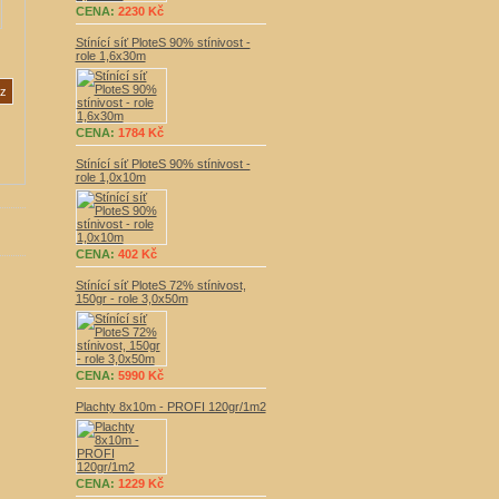
CENA:
2230 Kč
Stínící síť PloteS 90% stínivost -
role 1,6x30m
CENA:
1784 Kč
Stínící síť PloteS 90% stínivost -
role 1,0x10m
CENA:
402 Kč
Stínící síť PloteS 72% stínivost,
150gr - role 3,0x50m
CENA:
5990 Kč
Plachty 8x10m - PROFI 120gr/1m2
CENA:
1229 Kč