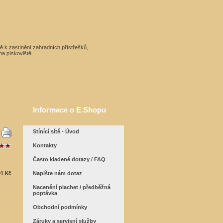
ítě k zastínění zahradních přístřešků,
a pískoviště...
Informace o E.Shopu
Stínící sítě - Úvod
Kontakty
Často kladené dotazy / FAQ
91 Kč
Napište nám dotaz
Nacenění plachet / předběžná
poptávka
Obchodní podmínky
Záruky a servisní služby