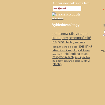
Odběr novinek e-mailem
*
Vyhledávací tagy
H
ochranná síťovina na
kontejner
ochranné sítě
na plot
plachty na auta
perlinka
ochranné sítě na lešení
stínící sítě na plot
sítě Plotes
Těm
stínící sítě na terasu
plachty
zakrývací plachty
krycí plachta
krycí
na bazén
ochranná plachta
plachty