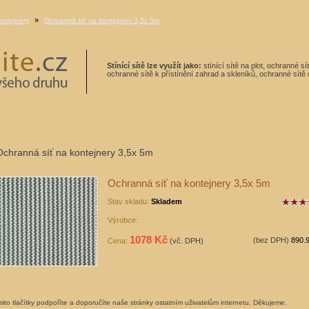
»
ontejnery
Ochranná síť na kontejnery 3,5x 5m
Stínící sítě lze využít jako:
stínící sítě na plot, ochranné s
ochranné sítě k přístínění zahrad a skleníků, ochranné sítě n
Ochranná síť na kontejnery 3,5x 5m
Ochranná síť na kontejnery 3,5x 5m
Stav skladu:
Skladem
Výrobce:
1078 Kč
(bez DPH)
890.
Cena:
(vč. DPH)
ito tlačítky podpoříte a doporučíte naše stránky ostatním uživatelům internetu. Děkujeme.