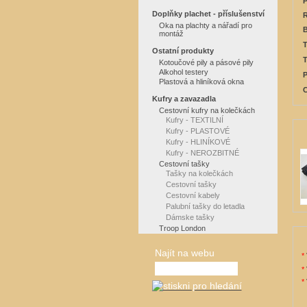
P
Doplňky plachet - příslušenství
R
Oka na plachty a nářadí pro
B
montáž
T
Ostatní produkty
T
Kotoučové pily a pásové pily
Alkohol testery
P
Plastová a hliníková okna
C
Kufry a zavazadla
Cestovní kufry na kolečkách
Kufry - TEXTILNÍ
Kufry - PLASTOVÉ
Kufry - HLINÍKOVÉ
Kufry - NEROZBITNÉ
Cestovní tašky
Tašky na kolečkách
Cestovní tašky
Cestovní kabely
Palubní tašky do letadla
Dámske tašky
Troop London
Najít na webu
*
*
*