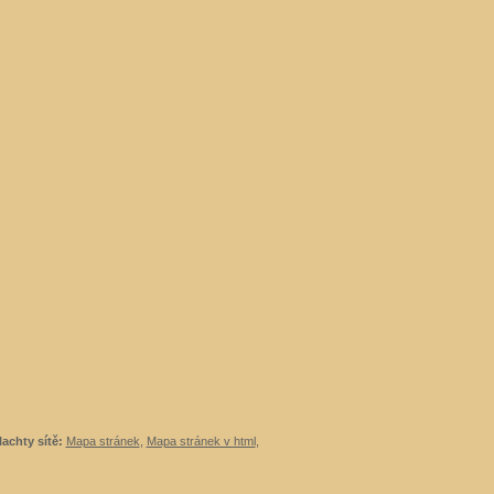
lachty sítě:
Mapa stránek
,
Mapa stránek v html
,