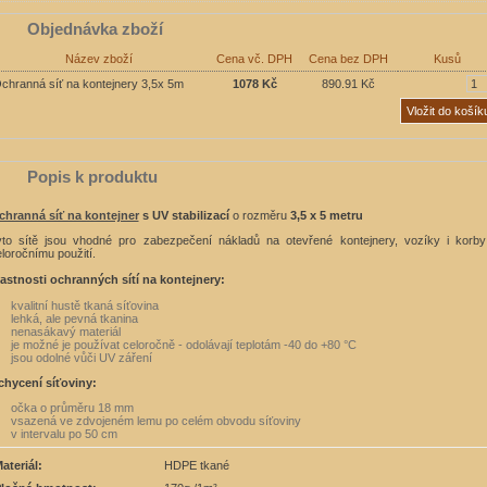
Objednávka zboží
Název zboží
Cena vč. DPH
Cena bez DPH
Kusů
chranná síť na kontejnery 3,5x 5m
1078 Kč
890.91 Kč
Popis k produktu
chranná síť na kontejner
s UV stabilizací
o rozměru
3,5 x 5 metru
yto sítě jsou vhodné pro zabezpečení nákladů na otevřené kontejnery, vozíky i korb
loročnímu použití.
lastnosti ochranných sítí na kontejnery:
kvalitní hustě tkaná síťovina
lehká, ale pevná tkanina
nenasákavý materiál
je možné je používat celoročně - odolávají teplotám -40 do +80 °C
jsou odolné vůči UV záření
chycení síťoviny:
očka o průměru 18 mm
vsazená ve zdvojeném lemu po celém obvodu síťoviny
v intervalu po 50 cm
ateriál:
HDPE tkané