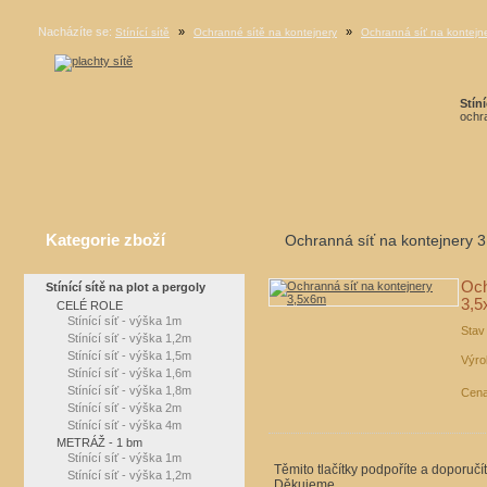
Nacházíte se:
»
»
Stínící sítě
Ochranné sítě na kontejnery
Ochranná síť na kontejn
Stíní
ochra
Kategorie zboží
Ochranná síť na kontejnery 
Och
Stínící sítě na plot a pergoly
3,
CELÉ ROLE
Stínící síť - výška 1m
Stav
Stínící síť - výška 1,2m
Stínící síť - výška 1,5m
Výro
Stínící síť - výška 1,6m
Stínící síť - výška 1,8m
Cena
Stínící síť - výška 2m
Stínící síť - výška 4m
METRÁŽ - 1 bm
Stínící síť - výška 1m
Těmito tlačítky podpoříte a doporučí
Stínící síť - výška 1,2m
Děkujeme.