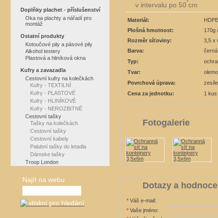
v intervalu po 50 cm
Doplňky plachet - příslušenství
Oka na plachty a nářadí pro
Materiál:
HDPE
montáž
Plošná hmotnost:
170g 
Ostatní produkty
Rozměr síťoviny:
3,5 x
Kotoučové pily a pásové pily
Barva:
černá
Alkohol testery
Plastová a hliníková okna
Typ:
ochra
Kufry a zavazadla
Tvar:
olemo
Cestovní kufry na kolečkách
Povrchová úprava:
zesíl
Kufry - TEXTILNÍ
Kufry - PLASTOVÉ
Cena za jednotku:
1 kus
Kufry - HLINÍKOVÉ
Kufry - NEROZBITNÉ
Cestovní tašky
Fotogalerie
Tašky na kolečkách
Cestovní tašky
Cestovní kabely
Palubní tašky do letadla
Dámske tašky
Troop London
Najít na webu
Dotazy a hodnoce
*
Váš e-mail:
*
Vaše jméno: