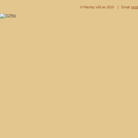
© Plachty sítě.as 2010
| Email:
prod