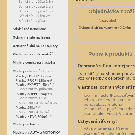
Stínící síť - výška 1,5m
Stínící síť - výška 1,6m
Objednávka zboží
Stínící síť - výška 1,8m
Stínící síť - výška 2m
Název zboží
Stínící síť - výška 4m
Ochranná síť na kontejnery 3,5x6m
Stínící sítě nehořlavé
Ochranné sítě na lešení
Ochranné sítě na kontejnery
Popis k produktu
Plachtovina - role, metráž
Plachty výroba na zakázku
Ochranná síť na kontejner
s
Plachty ochranné - hranaté
Tyto sítě jsou vhodné pro z
Plachty HOBBY 80gr/m²
vozíky i korby k celoročnímu p
Plachty PROFI 120gr/m²
Plachty EXPERT 150gr/m²
Vlastnosti ochranných sítí 
Barva natural průsvitná
Plachty SUPER 200gr/m²
kvalitní hustě tkaná síťovin
Barva modrá s UV
lehká, ale pevná tkanina
Barva zelená olivová s UV
nenasákavý materiál
Plachty 250gr/m²
je možné je používat celor
Barva zelená olivová
jsou odolné vůči UV záření
Plachty z PVC 500g/1m²
Uchycení síťoviny:
Plachty na bazén
očka o průměru 18 mm
Plachty na AUTA a MOTORKY
vsazená ve zdvojeném lem