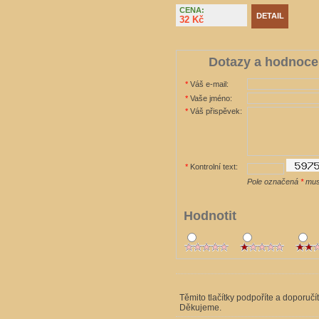
CENA:
DETAIL
32 Kč
Dotazy a hodnoce
*
Váš e-mail:
*
Vaše jméno:
*
Váš přispěvek:
*
Kontrolní text:
Pole označená
*
musí
Hodnotit
Těmito tlačítky podpoříte a doporučí
Děkujeme.