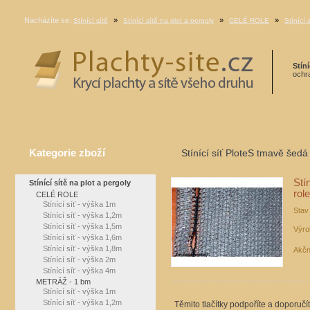
Nacházíte se:
»
»
»
Stínící sítě
Stínící sítě na plot a pergoly
CELÉ ROLE
Stínící 
Stíní
ochra
Kategorie zboží
Stínící síť PloteS tmavě šedá
Stí
Stínící sítě na plot a pergoly
rol
CELÉ ROLE
Stínící síť - výška 1m
Stav
Stínící síť - výška 1,2m
Stínící síť - výška 1,5m
Výro
Stínící síť - výška 1,6m
Stínící síť - výška 1,8m
Akčn
Stínící síť - výška 2m
Stínící síť - výška 4m
METRÁŽ - 1 bm
Stínící síť - výška 1m
Stínící síť - výška 1,2m
Těmito tlačítky podpoříte a doporučí