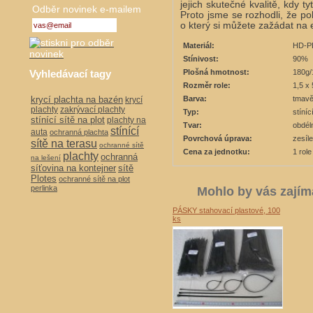
jejich skutečné kvalitě, kdy ty
Odběr novinek e-mailem
Proto jsme se rozhodli, že 
o který si můžete zažádat na
Materiál:
HD-P
Stínivost:
90%
Vyhledávací tagy
Plošná hmotnost:
180g
Rozměr role:
1,5 x
krycí plachta na bazén
Barva:
tmavě
krycí
plachty
zakrývací plachty
Typ:
stíní
stínící sítě na plot
plachty na
Tvar:
obdél
stínící
auta
ochranná plachta
Povrchová úprava:
zesíl
sítě na terasu
ochranné sítě
Cena za jednotku:
1 role
plachty
ochranná
na lešení
síťovina na kontejner
sítě
Plotes
ochranné sítě na plot
perlinka
Mohlo by vás zajím
PÁSKY stahovací plastové, 100
ks