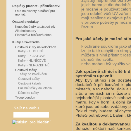
zajišťují neprůhlednost 90
jejich barva je dlouhodobě 
Doplňky plachet - příslušenství
je možné je používat celor
Oka na plachty a nářadí pro
jsou odolné vůči UV záření
montáž
mají zesílené okrajové pás
Ostatní produkty
v případě potřeby je možné
řezem
Kotoučové pily a pásové pily
Alkohol testery
Plastová a hliníková okna
Pro jaké účely je možné stíní
Kufry a zavazadla
k ochraně soukromí jako st
Cestovní kufry na kolečkách
lze je také uchytit na stro
Kufry - TEXTILNÍ
můžete s nimi přistínit rost
Kufry - PLASTOVÉ
slunečního světla
Kufry - HLINÍKOVÉ
nebo mohou být využity ve
Kufry - NEROZBITNÉ
Cestovní tašky
Jak správně stínící sítě k
Tašky na kolečkách
systémům upevnit:
Cestovní tašky
Aby byly stínící sítě dosta
Cestovní kabely
dostatečně při fixování k plo
Palubní tašky do letadla
místech, a to nahoře, dole a 
Dámske tašky
sítě, u menších šíří můžete 
Troop London
nejvhodnější plastové stahov
metru, kdy v horní a dolní čá
které jsou od sebe vzdáleny 
Najít na webu
Pokud tedy budete přichyco
PloteS potřebovat 1 balení, k
Za kvalitou a deklarovanou s
Bohužel, někteří naši konkure