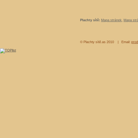
Plachty sítě:
Mapa stránek
,
Mapa strá
© Plachty sítě.as 2010
| Email:
prod