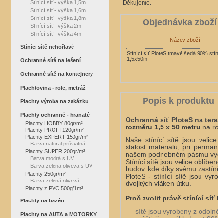
Stínící síť - výška 1,5m
Děkujeme.
Stínící síť - výška 1,6m
Stínící síť - výška 1,8m
Objednávka zboží
Stínící síť - výška 2m
Stínící síť - výška 4m
Název zboží
Stínící sítě nehořlavé
Stínící síť PloteS tmavě šedá 90% stíni
1,5x50m
Ochranné sítě na lešení
Ochranné sítě na kontejnery
Plachtovina - role, metráž
Popis k produktu
Plachty výroba na zakázku
Plachty ochranné - hranaté
Ochranná síť
PloteS na ter
Plachty HOBBY 80gr/m²
rozměru 1,5 x 50 metru
na rol
Plachty PROFI 120gr/m²
Plachty EXPERT 150gr/m²
Naše stínící sítě jsou veli
Barva natural průsvitná
stálost materiálu, při perm
Plachty SUPER 200gr/m²
našem podnebném pásmu vydrží
Barva modrá s UV
Stínící sítě jsou velice oblíb
Barva zelená olivová s UV
budov, kde díky svému zastín
Plachty 250gr/m²
PloteS - stínící sítě jsou v
Barva zelená olivová
dvojitých vláken útku.
Plachty z PVC 500g/1m²
Proč zvolit právě stínící síť
Plachty na bazén
sítě jsou vyrobeny z odol
Plachty na AUTA a MOTORKY