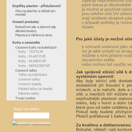
zajišťují neprůhlednost 10
jejich barva je dlouhodobě 
Doplňky plachet - příslušenství
je možné je používat celor
Oka na plachty a nářadí pro
jsou odolné vůči UV záření
montáž
mají zesílené okrajové pás
Ostatní produkty
v případě potřeby je možné
řezem
Kotoučové pily a pásové pily
Alkohol testery
Plastová a hliníková okna
Pro jaké účely je možné stíní
Kufry a zavazadla
k ochraně soukromí jako st
Cestovní kufry na kolečkách
lze je také uchytit na stro
Kufry - TEXTILNÍ
můžete s nimi přistínit rost
Kufry - PLASTOVÉ
slunečního světla
Kufry - HLINÍKOVÉ
nebo mohou být využity ve
Kufry - NEROZBITNÉ
Cestovní tašky
Jak správně stínící sítě k
Tašky na kolečkách
systémům upevnit:
Cestovní tašky
Aby byly stínící sítě dosta
Cestovní kabely
dostatečně při fixování k plo
Palubní tašky do letadla
místech, a to nahoře, dole a 
Dámske tašky
sítě, u menších šíří můžete 
Troop London
nejvhodnější plastové stahov
metru, kdy v horní a dolní čá
které jsou od sebe vzdáleny 
Najít na webu
Pokud tedy budete přichyco
PloteS potřebovat 1 balení, k
Za kvalitou a deklarovanou s
Bohužel, někteří naši konkure