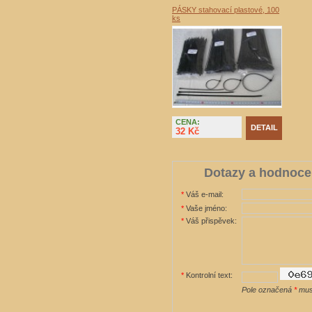
PÁSKY stahovací plastové, 100
ks
CENA:
DETAIL
32 Kč
Dotazy a hodnoce
*
Váš e-mail:
*
Vaše jméno:
*
Váš přispěvek:
*
Kontrolní text:
Pole označená
*
musí