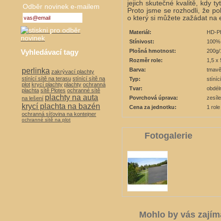
jejich skutečné kvalitě, kdy ty
Odběr novinek e-mailem
Proto jsme se rozhodli, že 
o který si můžete zažádat na
Materiál:
HD-P
Stínivost:
100
Vyhledávací tagy
Plošná hmotnost:
200g
Rozměr role:
1,5 x
perlinka
Barva:
tmavě
zakrývací plachty
stínící sítě na terasu
stínící sítě na
Typ:
stíní
plot
krycí plachty
plachty
ochranná
Tvar:
obdél
plachta
sítě Plotes
ochranné sítě
plachty na auta
Povrchová úprava:
zesíl
na lešení
krycí plachta na bazén
Cena za jednotku:
1 role
ochranná síťovina na kontejner
ochranné sítě na plot
Fotogalerie
Mohlo by vás zajím