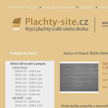
Nacházíte se:
»
»
»
Stínící sítě
Stínící sítě na plot a pergoly
CELÉ ROLE
Stínící 
Stíní
ochra
Kategorie zboží
Stínící síť PloteS ŠEDÁ 100% 
Stí
Stínící sítě na plot a pergoly
1,
CELÉ ROLE
Stínící síť - výška 1m
Stav
Stínící síť - výška 1,2m
Stínící síť - výška 1,5m
Výro
Stínící síť - výška 1,6m
Stínící síť - výška 1,8m
Akčn
Stínící síť - výška 2m
Stínící síť - výška 4m
METRÁŽ - 1 bm
Stínící síť - výška 1m
Stínící síť - výška 1,2m
Těmito tlačítky podpoříte a doporučí