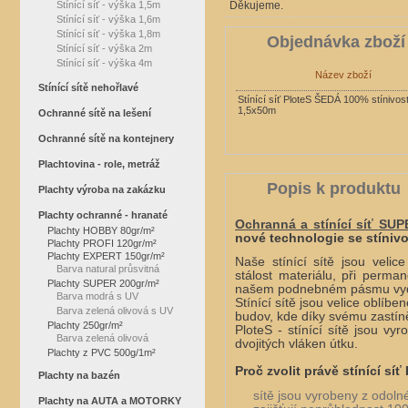
Stínící síť - výška 1,5m
Děkujeme.
Stínící síť - výška 1,6m
Stínící síť - výška 1,8m
Objednávka zboží
Stínící síť - výška 2m
Stínící síť - výška 4m
Název zboží
Stínící sítě nehořlavé
Stínící síť PloteS ŠEDÁ 100% stínivost
1,5x50m
Ochranné sítě na lešení
Ochranné sítě na kontejnery
Plachtovina - role, metráž
Popis k produktu
Plachty výroba na zakázku
Plachty ochranné - hranaté
Ochranná a stínící síť
SUPE
Plachty HOBBY 80gr/m²
nové technologie se stíniv
Plachty PROFI 120gr/m²
Plachty EXPERT 150gr/m²
Naše stínící sítě jsou veli
Barva natural průsvitná
stálost materiálu, při perm
Plachty SUPER 200gr/m²
našem podnebném pásmu vydrží
Barva modrá s UV
Stínící sítě jsou velice oblíb
Barva zelená olivová s UV
budov, kde díky svému zastín
Plachty 250gr/m²
PloteS - stínící sítě jsou v
Barva zelená olivová
dvojitých vláken útku.
Plachty z PVC 500g/1m²
Proč zvolit právě stínící síť
Plachty na bazén
sítě jsou vyrobeny z odol
Plachty na AUTA a MOTORKY