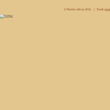
© Plachty sítě.as 2010
| Email:
prod