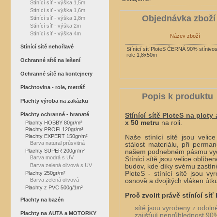
Stínící síť - výška 1,5m
Stínící síť - výška 1,6m
Objednávka zboží
Stínící síť - výška 1,8m
Stínící síť - výška 2m
Stínící síť - výška 4m
Název zboží
Stínící sítě nehořlavé
Stínící síť PloteS ČERNÁ 90% stínivos
role 1,8x50m
Ochranné sítě na lešení
Ochranné sítě na kontejnery
Plachtovina - role, metráž
Popis k produktu
Plachty výroba na zakázku
Plachty ochranné - hranaté
Stínící sítě
PloteS na ploty 
x 50 metru
na roli.
Plachty HOBBY 80gr/m²
Plachty PROFI 120gr/m²
Plachty EXPERT 150gr/m²
Naše stínící sítě jsou veli
Barva natural průsvitná
stálost materiálu, při perm
Plachty SUPER 200gr/m²
našem podnebném pásmu vydrží
Barva modrá s UV
Stínící sítě jsou velice oblíb
Barva zelená olivová s UV
budov, kde díky svému zastín
Plachty 250gr/m²
PloteS - stínící sítě jsou v
Barva zelená olivová
osnově a dvojitých vláken útk
Plachty z PVC 500g/1m²
Proč zvolit právě stínící síť
Plachty na bazén
sítě jsou vyrobeny z odol
Plachty na AUTA a MOTORKY
zajišťují neprůhlednost 90