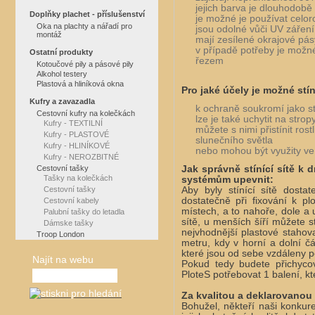
jejich barva je dlouhodobě 
Doplňky plachet - příslušenství
je možné je používat celor
Oka na plachty a nářadí pro
jsou odolné vůči UV záření
montáž
mají zesílené okrajové pás
v případě potřeby je možné
Ostatní produkty
řezem
Kotoučové pily a pásové pily
Alkohol testery
Plastová a hliníková okna
Pro jaké účely je možné stíní
Kufry a zavazadla
k ochraně soukromí jako st
Cestovní kufry na kolečkách
lze je také uchytit na stro
Kufry - TEXTILNÍ
můžete s nimi přistínit rost
Kufry - PLASTOVÉ
slunečního světla
Kufry - HLINÍKOVÉ
nebo mohou být využity ve
Kufry - NEROZBITNÉ
Jak správně stínící sítě k
Cestovní tašky
Tašky na kolečkách
systémům upevnit:
Aby byly stínící sítě dosta
Cestovní tašky
dostatečně při fixování k plo
Cestovní kabely
místech, a to nahoře, dole a 
Palubní tašky do letadla
sítě, u menších šíří můžete 
Dámske tašky
nejvhodnější plastové stahov
Troop London
metru, kdy v horní a dolní čá
které jsou od sebe vzdáleny 
Najít na webu
Pokud tedy budete přichyco
PloteS potřebovat 1 balení, k
Za kvalitou a deklarovanou s
Bohužel, někteří naši konkure