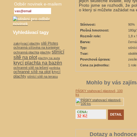
jejich skutečné kvalitě, kdy ty
Odběr novinek e-mailem
Proto jsme se rozhodli, že 
o který si můžete zažádat na
Stínivost:
90%
Plošná hmotnost:
180g
Vyhledávací tagy
Rozměr role:
1,8 x
Barva:
černá
sítě Plotes
zakrývací plachty
ochranná síťovina na kontejner
Typ:
stíní
stínící
ochranná plachta
plachty
Tvar:
obdél
sítě na plot
plachty na auta
Povrchová úprava:
zesíl
krycí plachta na bazén
Cena za jednotku:
1 role
ochranné sítě na lešení
perlinka
ochranné sítě na plot
krycí
plachty
stínící sítě na terasu
Mohlo by vás zajím
PÁSKY stahovací plastové, 100
ks
CENA:
DETAIL
32 Kč
Dotazy a hodnoce