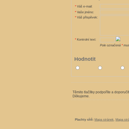
*
Váš e-mail:
*
Vaše jméno:
*
Váš přispěvek:
*
Kontrolní text:
Pole označená
*
musí
Hodnotit
Těmito tlačítky podpoříte a doporučí
Děkujeme.
Plachty sítě:
Mapa stránek
,
Mapa strá