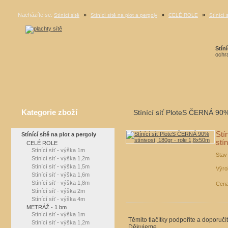
Nacházíte se:
»
»
»
Stínící sítě
Stínící sítě na plot a pergoly
CELÉ ROLE
Stínící 
Stíní
ochra
Kategorie zboží
Stínící síť PloteS ČERNÁ 90%
Stí
Stínící sítě na plot a pergoly
stí
CELÉ ROLE
Stínící síť - výška 1m
Stav
Stínící síť - výška 1,2m
Stínící síť - výška 1,5m
Výro
Stínící síť - výška 1,6m
Stínící síť - výška 1,8m
Cena
Stínící síť - výška 2m
Stínící síť - výška 4m
METRÁŽ - 1 bm
Stínící síť - výška 1m
Těmito tlačítky podpoříte a doporučí
Stínící síť - výška 1,2m
Děkujeme.