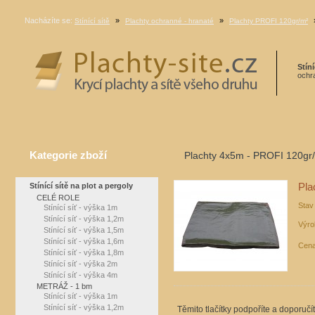
Nacházíte se:
»
»
Stínící sítě
Plachty ochranné - hranaté
Plachty PROFI 120gr/m²
Stíní
ochra
Kategorie zboží
Plachty 4x5m - PROFI 120gr
Stínící sítě na plot a pergoly
Pla
CELÉ ROLE
Stav
Stínící síť - výška 1m
Stínící síť - výška 1,2m
Výro
Stínící síť - výška 1,5m
Stínící síť - výška 1,6m
Cena
Stínící síť - výška 1,8m
Stínící síť - výška 2m
Stínící síť - výška 4m
METRÁŽ - 1 bm
Stínící síť - výška 1m
Stínící síť - výška 1,2m
Těmito tlačítky podpoříte a doporučí