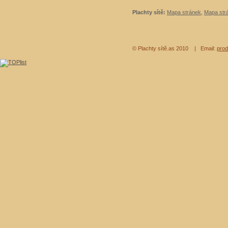
Plachty sítě:
Mapa stránek
,
Mapa strá
© Plachty sítě.as 2010
| Email:
prod