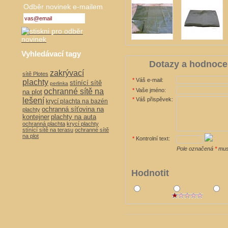
Odběr novinek e-mailem
Vyhledávací tagy
Dotazy a hodnoce
zakrývací
sítě Plotes
*
Váš e-mail:
plachty
stínící sítě
perlinka
*
Vaše jméno:
ochranné sítě na
na plot
*
Váš přispěvek:
lešení
krycí plachta na bazén
ochranná síťovina na
plachty
kontejner
plachty na auta
ochranná plachta
krycí plachty
stínící sítě na terasu
ochranné sítě
na plot
*
Kontrolní text:
Pole označená
*
musí
Hodnotit