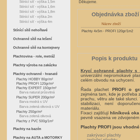
Stínící síť - výška 1,5m
Děkujeme.
Stínící síť - výška 1,6m
Stínící síť - výška 1,8m
Objednávka zboží
Stínící síť - výška 2m
Stínící síť - výška 4m
Název zboží
Stínící sítě nehořlavé
Plachty 4x5m - PROFI 120gr/1m2
Ochranné sítě na lešení
Ochranné sítě na kontejnery
Plachtovina - role, metráž
Popis k produktu
Plachty výroba na zakázku
Krycí ochranné plachty s
Plachty ochranné - hranaté
univerzální nepromokavé pla
Plachty HOBBY 80gr/m²
celém obvodu na uchycení.
Plachty PROFI 120gr/m²
Plachty EXPERT 150gr/m²
Řada plachet
PROFI
o gr
Barva natural průsvitná
zejména tam, kde je potřeba za
Plachty SUPER 200gr/m²
prachu, větru ale také slunci
Barva modrá s UV
stabilizaci, není doporuč
Barva zelená olivová s UV
materiálu.
Plachty 250gr/m²
Fixaci zajišťují
hliníková ok
Barva zelená olivová
pevně vsazena ve zdvojeném
Plachty z PVC 500g/1m²
Plachty PROFI jsou vhodné 
Plachty na bazén
zakrývací plachty
Plachty na AUTA a MOTORKY
izolační plachty