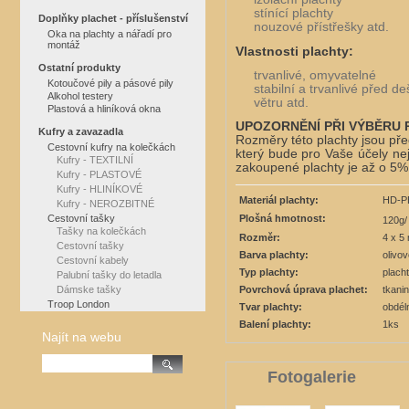
stínící plachty
Doplňky plachet - příslušenství
nouzové přístřešky atd.
Oka na plachty a nářadí pro
montáž
Vlastnosti plachty:
Ostatní produkty
trvanlivé, omyvatelné
Kotoučové pily a pásové pily
stabilní a trvanlivé před d
Alkohol testery
větru atd.
Plastová a hliníková okna
UPOZORNĚNÍ PŘI VÝBĚRU
Kufry a zavazadla
Rozměry této plachty jsou pře
Cestovní kufry na kolečkách
který bude pro Vaše účely nej
Kufry - TEXTILNÍ
zakoupené plachty je až o 5%
Kufry - PLASTOVÉ
Kufry - HLINÍKOVÉ
Materiál plachty:
HD-P
Kufry - NEROZBITNÉ
Plošná hmotnost:
Cestovní tašky
120g/
Tašky na kolečkách
Rozměr:
4 x 5
Cestovní tašky
Barva plachty:
olivo
Cestovní kabely
Typ plachty:
plach
Palubní tašky do letadla
Povrchová úprava plachet:
tkani
Dámske tašky
Troop London
Tvar plachty:
obdél
Balení plachty:
1ks
Najít na webu
Fotogalerie