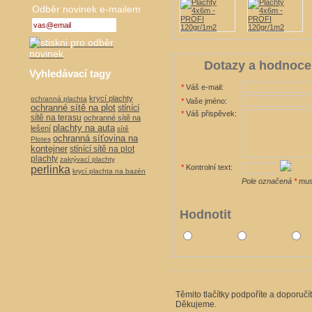
Odběr novinek e-mailem
Dotazy a hodnoce
Vyhledávací tagy
*
Váš e-mail:
krycí plachty
ochranná plachta
*
Vaše jméno:
ochranné sítě na plot
stínící
*
Váš přispěvek:
sítě na terasu
ochranné sítě na
plachty na auta
lešení
sítě
ochranná síťovina na
Plotes
kontejner
stínící sítě na plot
plachty
zakrývací plachty
*
Kontrolní text:
perlinka
krycí plachta na bazén
Pole označená
*
musí
Hodnotit
Těmito tlačítky podpoříte a doporučí
Děkujeme.