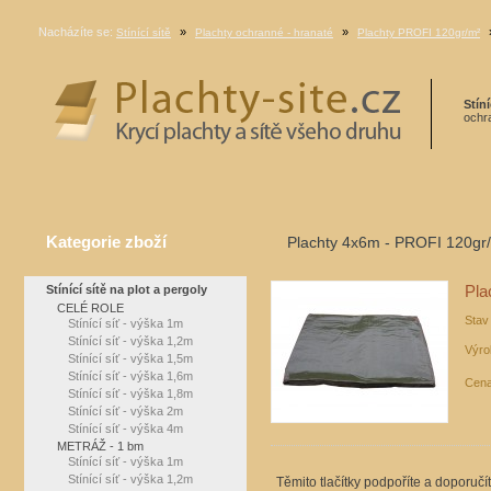
Nacházíte se:
»
»
Stínící sítě
Plachty ochranné - hranaté
Plachty PROFI 120gr/m²
Stíní
ochra
Kategorie zboží
Plachty 4x6m - PROFI 120gr
Stínící sítě na plot a pergoly
Pla
CELÉ ROLE
Stav
Stínící síť - výška 1m
Stínící síť - výška 1,2m
Výro
Stínící síť - výška 1,5m
Stínící síť - výška 1,6m
Cena
Stínící síť - výška 1,8m
Stínící síť - výška 2m
Stínící síť - výška 4m
METRÁŽ - 1 bm
Stínící síť - výška 1m
Stínící síť - výška 1,2m
Těmito tlačítky podpoříte a doporučí