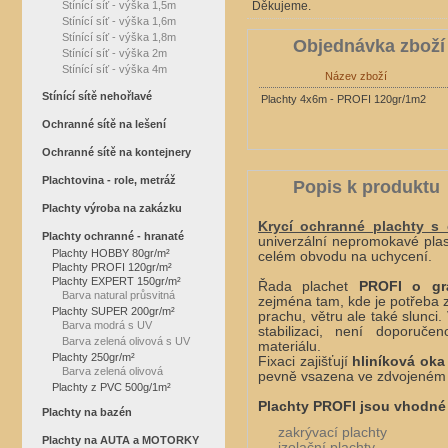
Stínící síť - výška 1,5m
Děkujeme.
Stínící síť - výška 1,6m
Stínící síť - výška 1,8m
Objednávka zboží
Stínící síť - výška 2m
Stínící síť - výška 4m
Název zboží
Stínící sítě nehořlavé
Plachty 4x6m - PROFI 120gr/1m2
Ochranné sítě na lešení
Ochranné sítě na kontejnery
Plachtovina - role, metráž
Popis k produktu
Plachty výroba na zakázku
Krycí ochranné plachty s
Plachty ochranné - hranaté
univerzální nepromokavé pla
Plachty HOBBY 80gr/m²
celém obvodu na uchycení.
Plachty PROFI 120gr/m²
Plachty EXPERT 150gr/m²
Řada plachet
PROFI
o gr
Barva natural průsvitná
zejména tam, kde je potřeba za
Plachty SUPER 200gr/m²
prachu, větru ale také slunci
Barva modrá s UV
stabilizaci, není doporuč
Barva zelená olivová s UV
materiálu.
Plachty 250gr/m²
Fixaci zajišťují
hliníková ok
Barva zelená olivová
pevně vsazena ve zdvojeném
Plachty z PVC 500g/1m²
Plachty PROFI jsou vhodné 
Plachty na bazén
zakrývací plachty
Plachty na AUTA a MOTORKY
izolační plachty