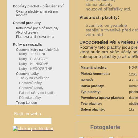
stínící plachty
Doplňky plachet - příslušenství
nouzové přístřešky atd.
Oka na plachty a nářadí pro
montáž
Vlastnosti plachty:
Ostatní produkty
trvanlivé, omyvatelné
Kotoučové pily a pásové pily
stabilní a trvanlivé před d
Alkohol testery
větru atd.
Plastová a hliníková okna
UPOZORNĚNÍ PŘI VÝBĚRU
Kufry a zavazadla
Rozměry této plachty jsou pře
Cestovní kufry na kolečkách
který bude pro Vaše účely nej
Kufry - TEXTILNÍ
zakoupené plachty je až o 5%
Kufry - PLASTOVÉ
Kufry - HLINÍKOVÉ
Materiál plachty:
HD-P
Kufry - NEROZBITNÉ
Plošná hmotnost:
Cestovní tašky
120g/
Tašky na kolečkách
Rozměr:
4 x 6
Cestovní tašky
Barva plachty:
olivo
Cestovní kabely
Typ plachty:
plach
Palubní tašky do letadla
Povrchová úprava plachet:
tkani
Dámske tašky
Troop London
Tvar plachty:
obdél
Balení plachty:
1ks
Najít na webu
Fotogalerie