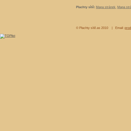
Plachty sítě:
Mapa stránek
,
Mapa strá
© Plachty sítě.as 2010
| Email:
prod