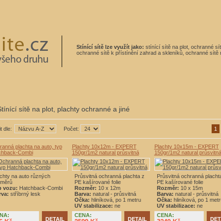
Stínící sítě lze využít jako:
stínící sítě na plot, ochranné s
ochranné sítě k přístínění zahrad a skleníků, ochranné sítě n
tínící sítě na plot, plachty ochranné a jiné
t dle:
Počet:
1
anná plachta na auto, typ
Plachty 10x12m - EXPERT
Plachty 10x15m - EXPERT
chback-Combi
150gr/1m2 natural průsvitná
150gr/1m2 natural průsvitn
chty na auto různých
Průsvitná ochranná plachta z
Průsvitná ochranná placht
změrů
PE kašírované folie
PE kašírované folie
p vozu:
Hatchback-Combi
Rozměr:
10 x 12m
Rozměr:
10 x 15m
rva:
stříbrný lesk
Barva:
natural - průsvitná
Barva:
natural - průsvitná
Očka:
hliníková, po 1 metru
Očka:
hliníková, po 1 metr
UV stabilizace:
ne
UV stabilizace:
ne
NA:
CENA:
CENA:
DETAIL
DETAIL
DET