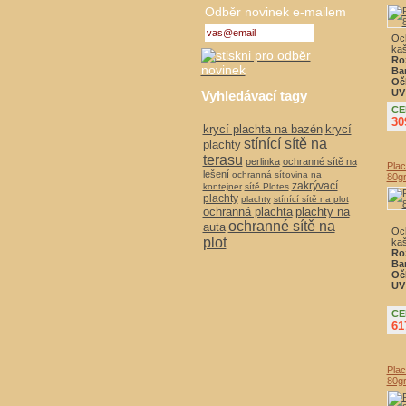
Odběr novinek e-mailem
Och
kaš
Ro
Ba
Oč
UV 
Vyhledávací tagy
CE
30
krycí plachta na bazén
krycí
stínící sítě na
plachty
terasu
perlinka
ochranné sítě na
Pla
lešení
ochranná síťovina na
80g
zakrývací
kontejner
sítě Plotes
plachty
plachty
stínící sítě na plot
ochranná plachta
plachty na
ochranné sítě na
auta
Och
plot
kaš
Ro
Ba
Oč
UV 
CE
61
Pla
80g