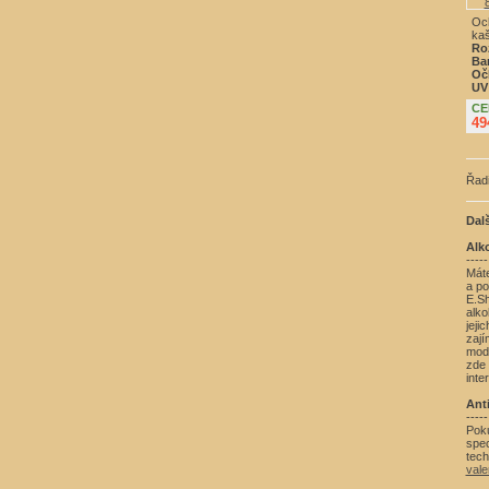
Och
kaš
Ro
Ba
Oč
UV 
CE
49
Řadi
Dal
Alko
-----
Máte
a po
E.S
alko
jeji
zají
mod
zde
inte
Ant
-----
Pok
spec
tec
vale