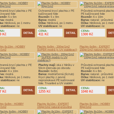
ranná krycí plachta z PE
Ochranná krycí plachta z PE
Průsvitná ochranná placht
írované folie
kašírované folie
PE kašírované folie
změr:
5 x 6m
Rozměr:
5 x 8m
Rozměr:
6 x 10m
rva:
modrá
Barva:
modrá
Barva:
natural - průsvitná
ka:
hliníková, po 1 metru
Očka:
hliníková, po 1 metru
Očka:
hliníková, po 1 metr
stabilizace:
ne
UV stabilizace:
ne
UV stabilizace:
ne
NA:
CENA:
CENA:
DETAIL
DETAIL
DET
9 Kč
411 Kč
1300 Kč
chty 6x10m - HOBBY
Plachty 6x8m - 200gr/1m2
Plachty 6x8m - EXPERT
r/1m2
SUPER modrá (s UV stabilizací)
150gr/1m2 natural průsvitn
ranná krycí plachta z PE
Plachty mají:
oka z hliníku v
Průsvitná ochranná placht
írované folie
50cm intervalu po obvodu
PE kašírované folie
změr:
6 x 10m
Rozměr:
6x8m
Rozměr:
6 x 8m
rva:
modrá
Barva:
modrá/černá (líc/rub)
Barva:
natural - průsvitná
ka:
hliníková, po 1 metru
Krycí plachty z pevné
Očka:
hliníková, po 1 metr
stabilizace:
ne
nepromokavé PE kašírované
UV stabilizace:
ne
folie. Trvanlivé a UV stabilní.
NA:
CENA:
CENA:
DETAIL
DETAIL
DET
7 Kč
1255 Kč
1040 Kč
chty 6x8m - HOBBY
Plachty 8x10m - EXPERT
Plachty 8x10m - HOBBY
r/1m2
150gr/1m2 natural průsvitná
80gr/1m2