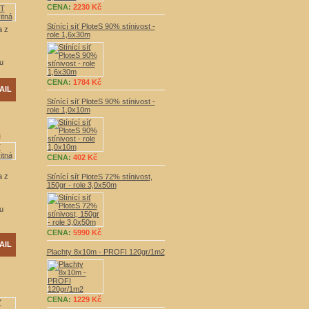
CENA:
2230 Kč
Stínící síť PloteS 90% stínivost -
a z
role 1,6x30m
u
CENA:
1784 Kč
AIL
Stínící síť PloteS 90% stínivost -
role 1,0x10m
á
CENA:
402 Kč
a z
Stínící síť PloteS 72% stínivost,
150gr - role 3,0x50m
u
CENA:
5990 Kč
AIL
Plachty 8x10m - PROFI 120gr/1m2
CENA:
1229 Kč