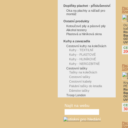
Doplňky plachet - příslušenství
Pla
Oka na plachty a nářadí pro
80g
montáž
Ostatní produkty
Och
Kotoučové pily a pásové pily
kaš
Alkohol testery
Ro
Plastová a hliníková okna
Ba
Oč
Kufry a zavazadla
UV 
Cestovní kufry na kolečkách
CE
Kufry - TEXTILNÍ
20
Kufry - PLASTOVÉ
Kufry - HLINÍKOVÉ
Kufry - NEROZBITNÉ
Pla
Cestovní tašky
120
Tašky na kolečkách
Cestovní tašky
Cestovní kabely
Kry
Palubní tašky do letadla
PE 
Ro
Dámske tašky
Ba
Troop London
Oč
UV 
Najít na webu
CE
36
Pla
80g