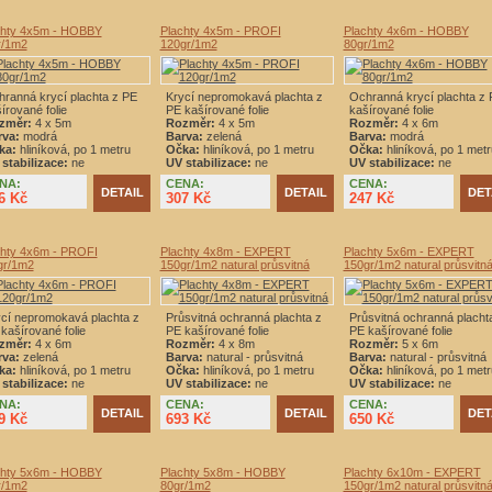
chty 4x5m - HOBBY
Plachty 4x5m - PROFI
Plachty 4x6m - HOBBY
r/1m2
120gr/1m2
80gr/1m2
ranná krycí plachta z PE
Krycí nepromokavá plachta z
Ochranná krycí plachta z
írované folie
PE kašírované folie
kašírované folie
změr:
4 x 5m
Rozměr:
4 x 5m
Rozměr:
4 x 6m
rva:
modrá
Barva:
zelená
Barva:
modrá
ka:
hliníková, po 1 metru
Očka:
hliníková, po 1 metru
Očka:
hliníková, po 1 metr
stabilizace:
ne
UV stabilizace:
ne
UV stabilizace:
ne
NA:
CENA:
CENA:
DETAIL
DETAIL
DET
6 Kč
307 Kč
247 Kč
chty 4x6m - PROFI
Plachty 4x8m - EXPERT
Plachty 5x6m - EXPERT
gr/1m2
150gr/1m2 natural průsvitná
150gr/1m2 natural průsvitn
cí nepromokavá plachta z
Průsvitná ochranná plachta z
Průsvitná ochranná placht
kašírované folie
PE kašírované folie
PE kašírované folie
změr:
4 x 6m
Rozměr:
4 x 8m
Rozměr:
5 x 6m
rva:
zelená
Barva:
natural - průsvitná
Barva:
natural - průsvitná
ka:
hliníková, po 1 metru
Očka:
hliníková, po 1 metru
Očka:
hliníková, po 1 metr
stabilizace:
ne
UV stabilizace:
ne
UV stabilizace:
ne
NA:
CENA:
CENA:
DETAIL
DETAIL
DET
9 Kč
693 Kč
650 Kč
chty 5x6m - HOBBY
Plachty 5x8m - HOBBY
Plachty 6x10m - EXPERT
r/1m2
80gr/1m2
150gr/1m2 natural průsvitn