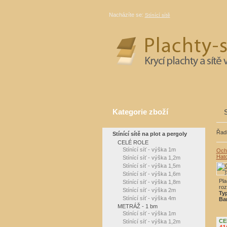
Nacházíte se:
Stínící sítě
Kategorie zboží
S
Řadi
Stínící sítě na plot a pergoly
CELÉ ROLE
Stínící síť - výška 1m
Ochr
Hat
Stínící síť - výška 1,2m
Stínící síť - výška 1,5m
Stínící síť - výška 1,6m
Pla
Stínící síť - výška 1,8m
ro
Stínící síť - výška 2m
Ty
Stínící síť - výška 4m
Ba
METRÁŽ - 1 bm
Stínící síť - výška 1m
CE
Stínící síť - výška 1,2m