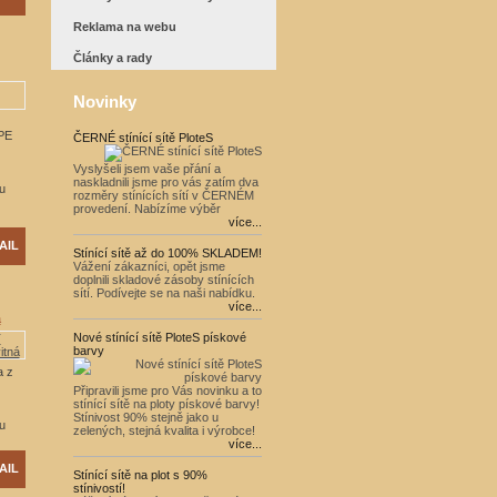
Reklama na webu
Články a rady
Novinky
 PE
ČERNÉ stínící sítě PloteS
Vyslyšeli jsem vaše přání a
naskladnili jsme pro vás zatím dva
u
rozměry stínících sítí v ČERNÉM
provedení. Nabízíme výběr
více...
AIL
Stínící sítě až do 100% SKLADEM!
Vážení zákazníci, opět jsme
doplnili skladové zásoby stínících
sítí. Podívejte se na naši nabídku.
více...
á
Nové stínící sítě PloteS pískové
barvy
a z
Připravili jsme pro Vás novinku a to
stínící sítě na ploty pískové barvy!
Stínivost 90% stejně jako u
u
zelených, stejná kvalita i výrobce!
více...
AIL
Stínící sítě na plot s 90%
stínivostí!