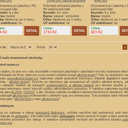
ranná krycí plachta z PE
Průsvitná ochranná plachta z
Ochranná krycí plachta z
írované folie
PE kašírované folie
kašírované folie
změr:
6 x 8m
Rozměr:
8 x 10m
Rozměr:
8 x 10m
rva:
modrá
Barva:
natural - průsvitná
Barva:
modrá
ka:
hliníková, po 1 metru
Očka:
hliníková, po 1 metru
Očka:
hliníková, po 1 metr
stabilizace:
ne
UV stabilizace:
ne
UV stabilizace:
ne
NA:
CENA:
CENA:
DETAIL
DETAIL
DET
4 Kč
1733 Kč
823 Kč
t dle:
Počet:
1
ší naše internetové obchody:
hol-tester.cz
 dojem, že jste se u nás dozvěděli o hotových plachtách i plachtách na míru hodnotné info
třebujete do firmy nebo pro svou osobní potřebu koupit
alkohol tester
? Pak na stránkách n
hopu
www.alkohol-tester.cz/
naleznete stejně podrobné informace ohledně digitálních dete
holu -
alkohol tester
ů. Dozvíte se informace jak postupovat při výběru alkohol testeru, ja
ch základní čelnění do kategorií
profesionálních
a alkohol testerů
pro domácí použití a 
mavé informace, které Vám při výběru alkoholtesteru pomohou. V nabídce naleznete osvě
ely jako
AL2500
,
CA2010
a ale i širokou nabídku kvalitních elektorchemických detektorů. M
 zakoupit
alkohol test
profesionální i základní typy pro domácnost. Tyto produkty také nelzne
rnetu jako "
alkohol testry
nebo
alkohol testy
"
iradary.eu
ud se zajímate o nákup
antiradarů Beltronics
, můžete navštívit náš partnerský web kte
ializuje na
antiradary
. Zde naleznete nejen
antiradary
všech cenových realcí a také podro
hnického průvodce pro nákup. V nabídce samořejmě nechybí ani osvědčená klasika
anti
ntine one
.