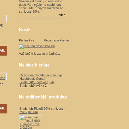
Vážení zákazníci, v součastné
době Vám můžeme nabídnout
stínící sítě různých rozměrů se
stínivostí 90%.
více...
 PE
Košík
u
Přihlásit se
|
Registrace klienta
AIL
Váš košík je zatím prázdný...
Nejvíce hledáte
á
Ochranná plachta na auto, typ
Hatchback-Combi
Stínící sítě - výška 1,8m
a z
Stínící sítě výška 2m
Nejoblíbenější produkty
u
AIL
Stínící síť PloteS 90% stínivost -
role 2,0x30m
á